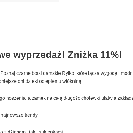
owe wyprzedaż! Zniżka 11%!
. Poznaj czarne botki damskie Ryłko, które łączą wygodę i mod
niejsze dni dzięki ociepleniu włókniną
go noszenia, a zamek na całą długość cholewki ułatwia zakład
w najnowsze trendy
o z dżinsami, jak i sukienkami