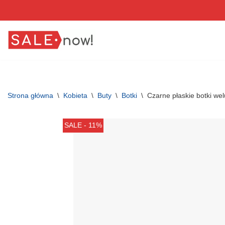
Przejdź
do
treści
Strona główna
\
Kobieta
\
Buty
\
Botki
\
Czarne płaskie botki we
SALE - 11%