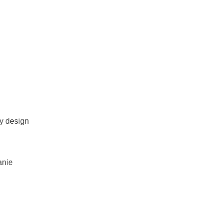
ny design
anie