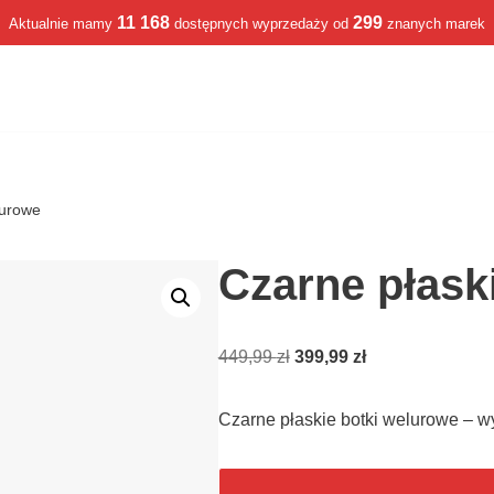
11 168
299
Aktualnie mamy
dostępnych wyprzedaży od
znanych marek
lurowe
Czarne płask
449,99
zł
399,99
zł
Czarne płaskie botki welurowe – 