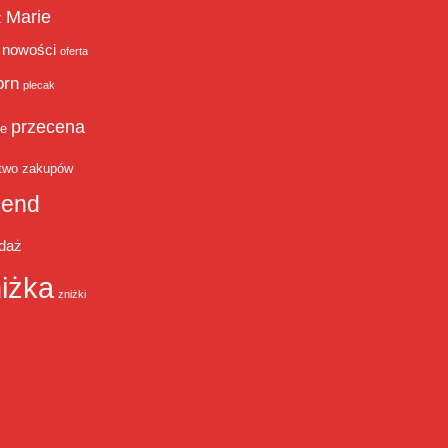
Marie
ż
nowości
oferta
orn
plecak
przecena
je
two zakupów
end
daż
iżka
zniżki