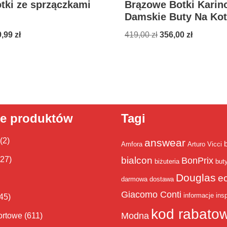
tki ze sprzączkami
Brązowe Botki Karin
Damskie Buty Na Kot
9,99
zł
419,00
zł
356,00
zł
ie produktów
Tagi
(2)
answear
Amfora
Arturo Vicci
bialcon
(27)
BonPrix
biżuteria
but
Douglas
e
darmowa dostawa
Giacomo Conti
informacje
insp
45)
kod rabato
Modna
ortowe
(611)