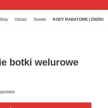
Buty
Odzież
Torebki
KODY RABATOWE I ZNIŻKI
ie botki welurowe
wyprzedaż