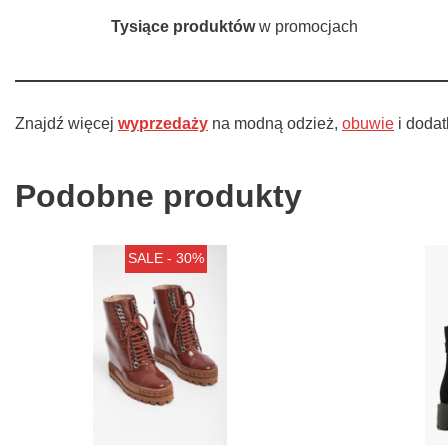
Tysiące produktów
w promocjach
Znajdź więcej
wyprzedaży
na modną odzież,
obuwie
i doda
Podobne produkty
SALE - 30%