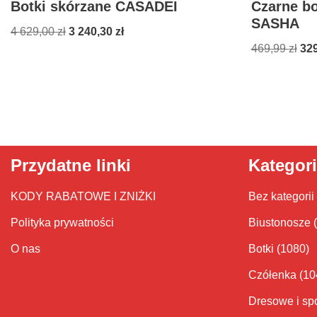
Botki skórzane CASADEI
Czarne bo
SASHA
4 629,00
zł
3 240,30
zł
469,99
zł
32
Przydatne linki
Kategor
KODY RABATOWE I ZNIŻKI
Bez kategorii
Polityka prywatności
Biustonosze
O nas
Botki
(1080)
Czółenka
(10
Dresowe i sp