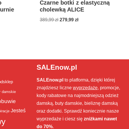
o
Czarne botki z elastyczną
urnie
cholewką ALICE
389,99
zł
279,99
zł
SALEnow.pl
SALEnow.pl
to platforma, dzięki której
bdsklep
znajdziesz liczne
wyprzedaże
, promocje,
y damskie
kody rabatowe na najmodniejszą odzież
obuwie
damską, buty damskie, bieliznę damską
Jesteś
oraz dodatki. Sprawdź koniecznie nasze
iracje
wyprzedaże i ciesz się
zniżkami nawet
wy
do 70%
.