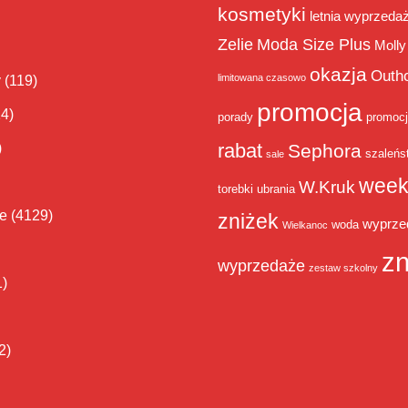
kosmetyki
letnia wyprzeda
Zelie
Moda Size Plus
Molly
okazja
Outh
limitowana czasowo
y
(119)
promocja
14)
porady
promoc
rabat
)
Sephora
szaleńs
sale
week
W.Kruk
torebki
ubrania
ie
(4129)
zniżek
wyprze
woda
Wielkanoc
zn
wyprzedaże
zestaw szkolny
1)
2)