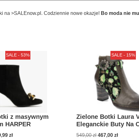
tki na >SALEnow.pl. Codziennie nowe okazje!
Bo moda nie mu
SALE - 53%
SALE - 15%
otki z masywnym
Zielone Botki Laura V
em HARPER
Eleganckie Buty Na 
9,99
zł
549,00
zł
467,00
zł