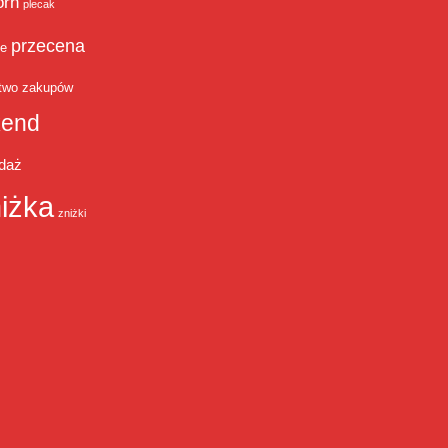
orn
plecak
przecena
je
two zakupów
end
daż
iżka
zniżki