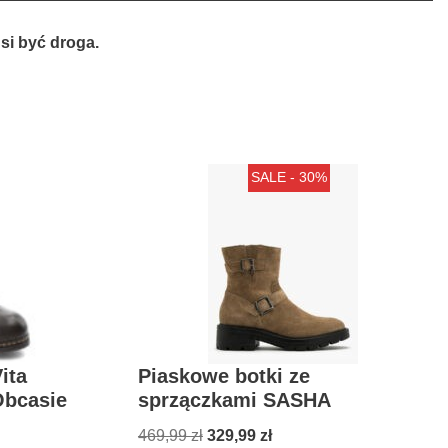
si być droga.
SALE - 30%
ita
Piaskowe botki ze
Obcasie
sprzączkami SASHA
469,99
zł
329,99
zł