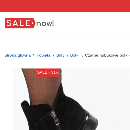
Przejdź
do
treści
Strona główna
\
Kobieta
\
Buty
\
Botki
\
Czarne nubukowe botki 
SALE - 31%