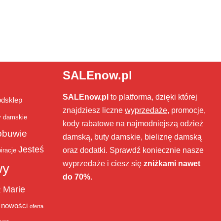
SALEnow.pl
SALEnow.pl
to platforma, dzięki której
bdsklep
znajdziesz liczne
wyprzedaże
, promocje,
y damskie
kody rabatowe na najmodniejszą odzież
obuwie
damską, buty damskie, bieliznę damską
Jesteś
oraz dodatki. Sprawdź koniecznie nasze
iracje
wyprzedaże i ciesz się
zniżkami nawet
wy
do 70%
.
Marie
ż
nowości
oferta