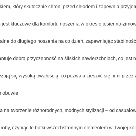
iem, który skutecznie chroni przed chłodem i zapewnia przyje
o jest kluczowe dla komfortu noszenia w okresie jesienno-zim
ealne do długiego noszenia na co dzień, zapewniając stabilnoś
rantuje dobrą przyczepność na śliskich nawierzchniach, co je
zują się wysoką trwałością, co pozwala cieszyć się nimi przez
we obuwie
la na tworzenie różnorodnych, modnych stylizacji – od casualo
eroby, czyniąc te botki wszechstronnym elementem w Twojej kol