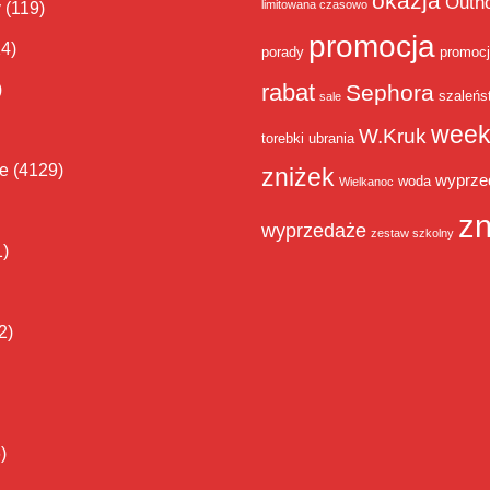
okazja
Outh
limitowana czasowo
y
(119)
promocja
14)
porady
promoc
rabat
)
Sephora
szaleńs
sale
week
W.Kruk
torebki
ubrania
ie
(4129)
zniżek
wyprze
woda
Wielkanoc
zn
wyprzedaże
zestaw szkolny
1)
2)
)