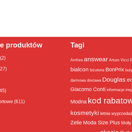
ie produktów
Tagi
(2)
answear
Amfora
Arturo Vicci
bialcon
(27)
BonPrix
biżuteria
but
Douglas
e
darmowa dostawa
Giacomo Conti
informacje
insp
45)
kod rabato
Modna
ortowe
(611)
kosmetyki
letnia wyprzeda
Zelie
Moda Size Plus
Molly