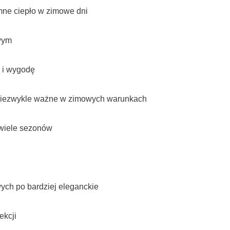
mne ciepło w zimowe dni
owym
ć i wygodę
st niezwykle ważne w zimowych warunkach
 wiele sezonów
wych po bardziej eleganckie
ekcji