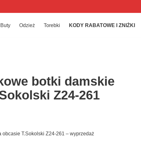
Buty
Odzież
Torebki
KODY RABATOWE I ZNIŻKI
kowe botki damskie
.Sokolski Z24-261
 obcasie T.Sokolski Z24-261 – wyprzedaż