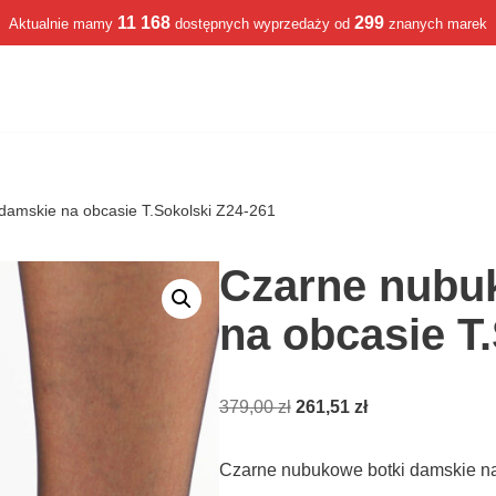
11 168
299
Aktualnie mamy
dostępnych wyprzedaży od
znanych marek
damskie na obcasie T.Sokolski Z24-261
Czarne nubu
na obcasie T
379,00
zł
261,51
zł
Czarne nubukowe botki damskie na