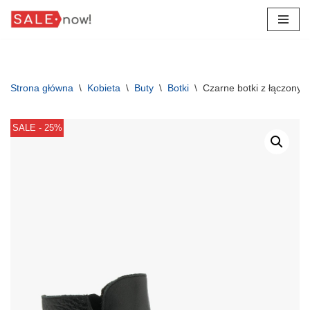
Przejdź
do
treści
Strona główna
\
Kobieta
\
Buty
\
Botki
\
Czarne botki z łączonyc
SALE - 25%