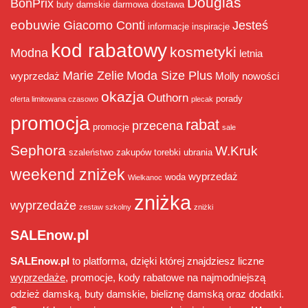
Douglas
BonPrix
buty damskie
darmowa dostawa
eobuwie
Giacomo Conti
Jesteś
informacje
inspiracje
kod rabatowy
kosmetyki
Modna
letnia
Marie Zelie
Moda Size Plus
wyprzedaż
Molly
nowości
okazja
Outhorn
porady
oferta limitowana czasowo
plecak
promocja
rabat
przecena
promocje
sale
Sephora
W.Kruk
szaleństwo zakupów
torebki
ubrania
weekend zniżek
wyprzedaż
woda
Wielkanoc
zniżka
wyprzedaże
zestaw szkolny
zniżki
SALEnow.pl
SALEnow.pl
to platforma, dzięki której znajdziesz liczne
wyprzedaże
, promocje, kody rabatowe na najmodniejszą
odzież damską, buty damskie, bieliznę damską oraz dodatki.