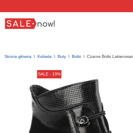
Przejdź
do
treści
Strona główna
\
Kobieta
\
Buty
\
Botki
\
Czarne Botki Lakierowan
SALE - 19%