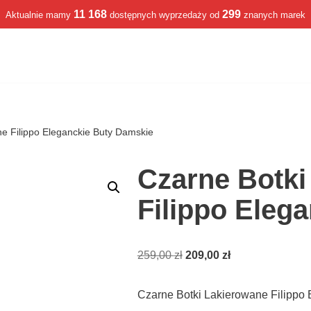
11 168
299
Aktualnie mamy
dostępnych wyprzedaży od
znanych marek
e Filippo Eleganckie Buty Damskie
Czarne Botki
Filippo Eleg
259,00
zł
209,00
zł
Czarne Botki Lakierowane Filippo