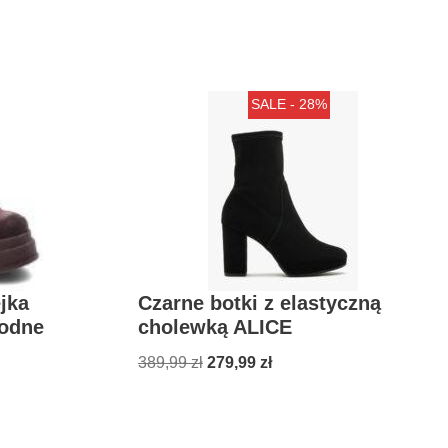
SALE - 28%
jka
Czarne botki z elastyczną
odne
cholewką ALICE
389,99
zł
279,99
zł