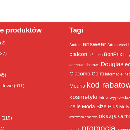
ie produktów
Tagi
(2)
answear
Amfora
Arturo Vicci
bialcon
(27)
BonPrix
biżuteria
but
Douglas
e
darmowa dostawa
Giacomo Conti
informacje
insp
45)
kod rabato
Modna
ortowe
(611)
kosmetyki
letnia wyprzeda
Zelie
Moda Size Plus
Molly
okazja
Outh
limitowana czasowo
y
(119)
promocja
14)
porady
promoc