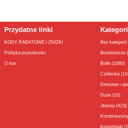
Przydatne linki
Kategor
KODY RABATOWE I ZNIŻKI
Bez kategorii
Polityka prywatności
Biustonosze
O nas
Botki
(1080)
Czółenka
(10
Dresowe i sp
Duże
(16)
Jeansy
(423)
Kombinezon
Kopertówki
(