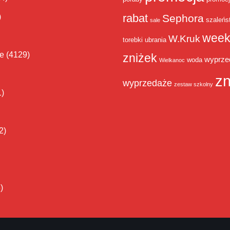
rabat
)
Sephora
szaleńs
sale
week
W.Kruk
torebki
ubrania
ie
(4129)
zniżek
wyprze
woda
Wielkanoc
zn
wyprzedaże
zestaw szkolny
1)
2)
)