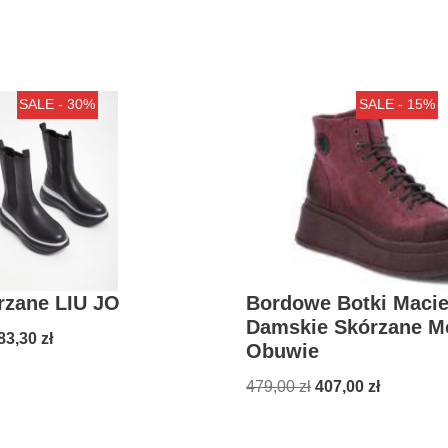
SALE - 30%
SALE - 15%
rzane LIU JO
Bordowe Botki Macie
Damskie Skórzane M
83,30
zł
Obuwie
479,00
zł
407,00
zł