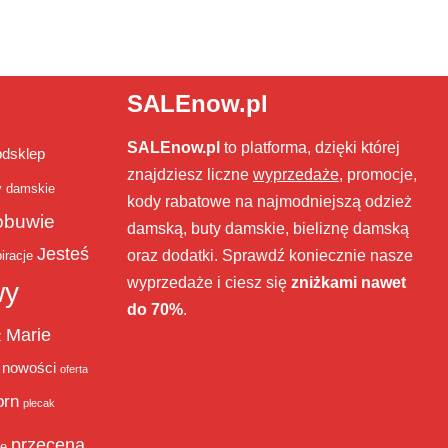
SALEnow.pl
SALEnow.pl
to platforma, dzięki której
bdsklep
znajdziesz liczne
wyprzedaże
, promocje,
y damskie
kody rabatowe na najmodniejszą odzież
obuwie
damską, buty damskie, bieliznę damską
Jesteś
oraz dodatki. Sprawdź koniecznie nasze
iracje
wyprzedaże i ciesz się
zniżkami nawet
wy
do 70%
.
Marie
ż
nowości
oferta
orn
plecak
przecena
je