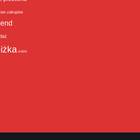
two zakupów
end
daż
iżka
zniżki