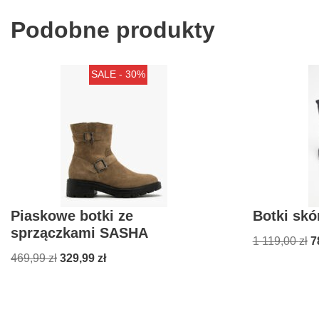
Podobne produkty
SALE - 30%
Piaskowe botki ze
Botki skó
sprzączkami SASHA
1 119,00
zł
7
469,99
zł
329,99
zł