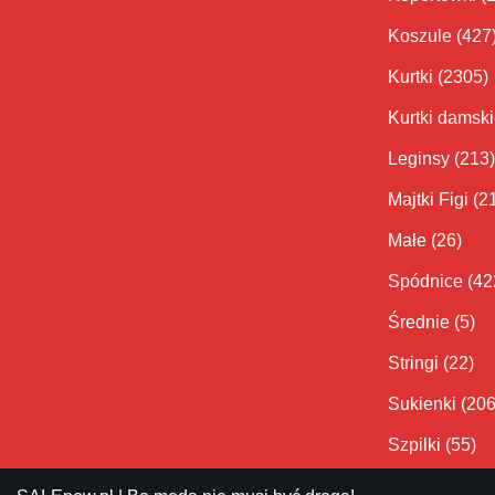
Koszule
(427
Kurtki
(2305)
Kurtki damsk
Leginsy
(213)
Majtki Figi
(2
Małe
(26)
Spódnice
(42
Średnie
(5)
Stringi
(22)
Sukienki
(206
Szpilki
(55)