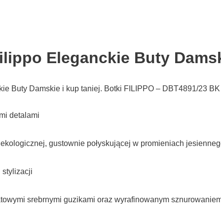
ilippo Eleganckie Buty Dams
kie Buty Damskie i kup taniej. Botki FILIPPO – DBT4891/23 BK
mi detalami
kologicznej, gustownie połyskującej w promieniach jesienneg
tylizacji
owymi srebrnymi guzikami oraz wyrafinowanym sznurowaniem, 