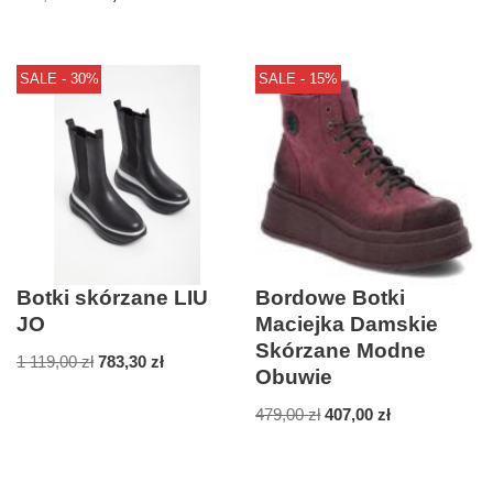
SALE - 30%
SALE - 15%
Botki skórzane LIU
Bordowe Botki
JO
Maciejka Damskie
Skórzane Modne
1 119,00
zł
783,30
zł
Obuwie
479,00
zł
407,00
zł