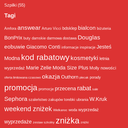
Szpilki
(55)
Tagi
answear
bialcon
bdsklep
Amfora
Arturo Vicci
biżuteria
Douglas
BonPrix
buty damskie
darmowa dostawa
eobuwie
Giacomo Conti
Jesteś
informacje
inspiracje
kod rabatowy
kosmetyki
Modna
letnia
Marie Zelie
Moda Size Plus
wyprzedaż
Molly
nowości
okazja
Outhorn
porady
oferta limitowana czasowo
plecak
promocja
rabat
przecena
promocje
sale
Sephora
W.Kruk
szaleństwo zakupów
torebki
ubrania
weekend zniżek
wyprzedaż
woda
Wielkanoc
zniżka
wyprzedaże
zestaw szkolny
zniżki