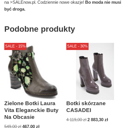
na >SALEnow.pl. Codziennie nowe okazje!
Bo moda nie musi
być droga.
Podobne produkty
SALE - 15%
SALE - 30%
Zielone Botki Laura
Botki skórzane
Vita Eleganckie Buty
CASADEI
Na Obcasie
4 119,00
zł
2 883,30
zł
549,00
zł
467,00
zł