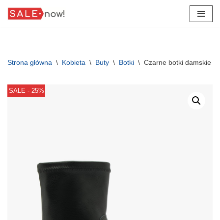
Przejdź
do
treści
Strona główna
\
Kobieta
\
Buty
\
Botki
\
Czarne botki damskie 
SALE - 25%