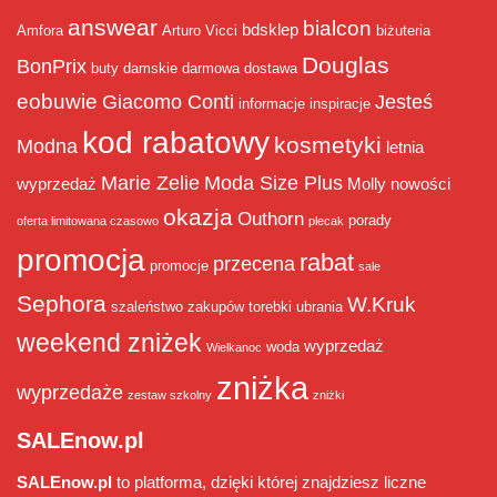
answear
bialcon
bdsklep
Amfora
Arturo Vicci
biżuteria
Douglas
BonPrix
buty damskie
darmowa dostawa
eobuwie
Giacomo Conti
Jesteś
informacje
inspiracje
kod rabatowy
kosmetyki
Modna
letnia
Marie Zelie
Moda Size Plus
wyprzedaż
Molly
nowości
okazja
Outhorn
porady
oferta limitowana czasowo
plecak
promocja
rabat
przecena
promocje
sale
Sephora
W.Kruk
szaleństwo zakupów
torebki
ubrania
weekend zniżek
wyprzedaż
woda
Wielkanoc
zniżka
wyprzedaże
zestaw szkolny
zniżki
SALEnow.pl
SALEnow.pl
to platforma, dzięki której znajdziesz liczne