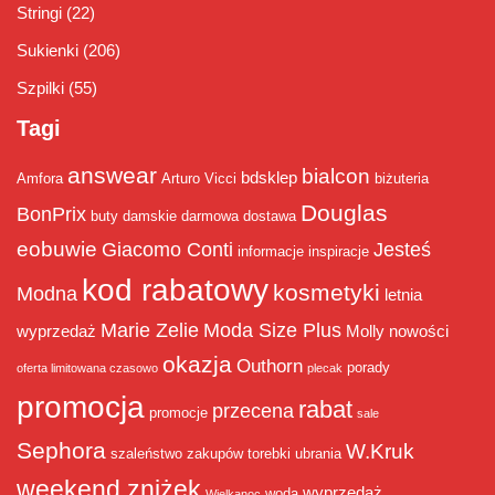
Stringi
(22)
Sukienki
(206)
Szpilki
(55)
Tagi
answear
bialcon
bdsklep
Amfora
Arturo Vicci
biżuteria
Douglas
BonPrix
buty damskie
darmowa dostawa
eobuwie
Giacomo Conti
Jesteś
informacje
inspiracje
kod rabatowy
kosmetyki
Modna
letnia
Marie Zelie
Moda Size Plus
wyprzedaż
Molly
nowości
okazja
Outhorn
porady
oferta limitowana czasowo
plecak
promocja
rabat
przecena
promocje
sale
Sephora
W.Kruk
szaleństwo zakupów
torebki
ubrania
weekend zniżek
wyprzedaż
woda
Wielkanoc