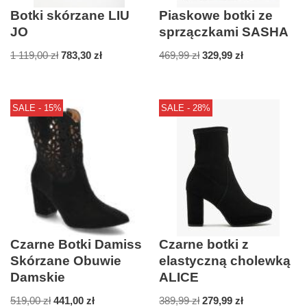
Botki skórzane LIU
Piaskowe botki ze
JO
sprzączkami SASHA
1 119,00
zł
783,30
zł
469,99
zł
329,99
zł
SALE - 15%
SALE - 28%
Czarne Botki Damiss
Czarne botki z
Skórzane Obuwie
elastyczną cholewką
Damskie
ALICE
519,00
zł
441,00
zł
389,99
zł
279,99
zł