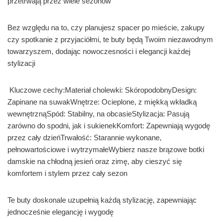
przetrwają przez wiele sezonów
Bez względu na to, czy planujesz spacer po mieście, zakupy
czy spotkanie z przyjaciółmi, te buty będą Twoim niezawodnym
towarzyszem, dodając nowoczesności i elegancji każdej
stylizacji
Kluczowe cechy:Materiał cholewki: SkóropodobnyDesign:
Zapinane na suwakWnętrze: Ocieplone, z miękką wkładką
wewnętrznąSpód: Stabilny, na obcasieStylizacja: Pasują
zarówno do spodni, jak i sukienekKomfort: Zapewniają wygodę
przez cały dzieńTrwałość: Starannie wykonane,
pełnowartościowe i wytrzymałeWybierz nasze brązowe botki
damskie na chłodną jesień oraz zimę, aby cieszyć się
komfortem i stylem przez cały sezon
Te buty doskonale uzupełnią każdą stylizację, zapewniając
jednocześnie elegancję i wygodę