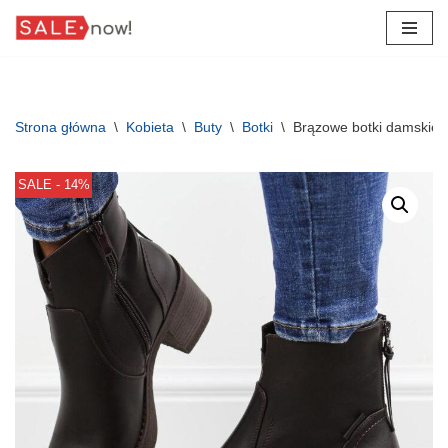
Przejdź
do
treści
Strona główna
\
Kobieta
\
Buty
\
Botki
\
Brązowe botki damskie 
SALE - 14%