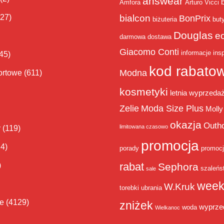
answear
Amfora
Arturo Vicci
bialcon
(27)
BonPrix
biżuteria
but
Douglas
e
darmowa dostawa
Giacomo Conti
informacje
insp
45)
kod rabato
Modna
ortowe
(611)
kosmetyki
letnia wyprzeda
Zelie
Moda Size Plus
Molly
okazja
Outh
limitowana czasowo
y
(119)
promocja
14)
porady
promoc
rabat
)
Sephora
szaleńs
sale
week
W.Kruk
torebki
ubrania
ie
(4129)
zniżek
wyprze
woda
Wielkanoc