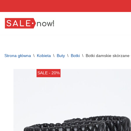
Przejdź
do
treści
Strona główna
\
Kobieta
\
Buty
\
Botki
\
Botki damskie skórzan
SALE - 20%