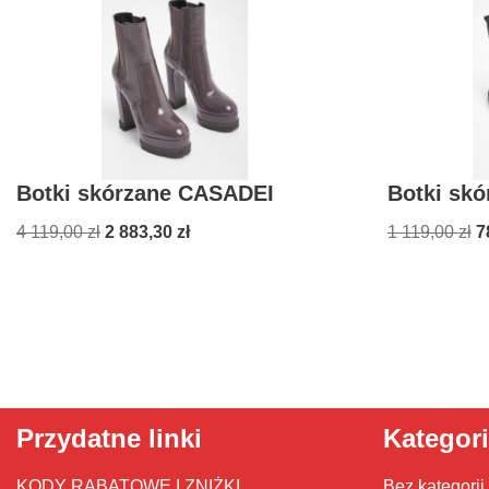
Botki skórzane CASADEI
Botki skó
4 119,00
zł
2 883,30
zł
1 119,00
zł
7
Przydatne linki
Kategor
KODY RABATOWE I ZNIŻKI
Bez kategorii