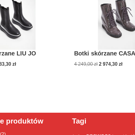
rzane LIU JO
Botki skórzane CAS
83,30
zł
4 249,00
zł
2 974,30
zł
ie produktów
Tagi
(2)