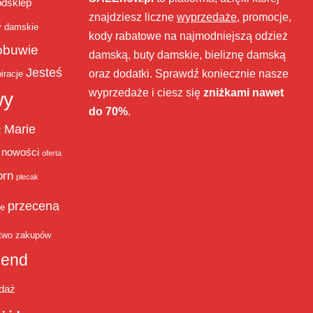
bdsklep
znajdziesz liczne
wyprzedaże
, promocje,
y damskie
kody rabatowe na najmodniejszą odzież
obuwie
damską, buty damskie, bieliznę damską
Jesteś
oraz dodatki. Sprawdź koniecznie nasze
iracje
wyprzedaże i ciesz się
zniżkami nawet
wy
do 70%
.
Marie
ż
nowości
oferta
orn
plecak
przecena
je
two zakupów
end
daż