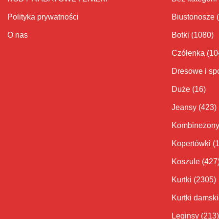
Polityka prywatności
Biustonosze
O nas
Botki
(1080)
Czółenka
(10
Dresowe i sp
Duże
(16)
Jeansy
(423)
Kombinezon
Kopertówki
(
Koszule
(427
Kurtki
(2305)
Kurtki damsk
Leginsy
(213)