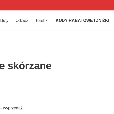
Buty
Odzież
Torebki
KODY RABATOWE I ZNIŻKI
e skórzane
– wyprzedaż