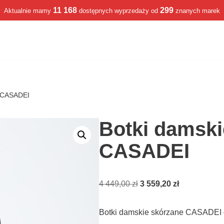
11 168
299
Aktualnie mamy
dostępnych wyprzedaży od
znanych marek
e CASADEI
Botki damski
CASADEI
4 449,00
zł
3 559,20
zł
Botki damskie skórzane CASADEI 