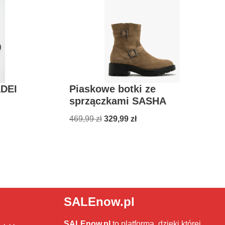
ADEI
Piaskowe botki ze
sprzączkami SASHA
469,99
zł
329,99
zł
SALEnow.pl
SALEnow.pl
to platforma, dzięki której