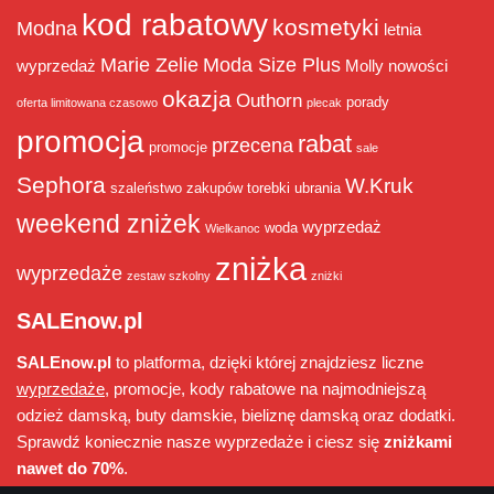
kod rabatowy
kosmetyki
Modna
letnia
Marie Zelie
Moda Size Plus
wyprzedaż
Molly
nowości
okazja
Outhorn
porady
oferta limitowana czasowo
plecak
promocja
rabat
przecena
promocje
sale
Sephora
W.Kruk
szaleństwo zakupów
torebki
ubrania
weekend zniżek
wyprzedaż
woda
Wielkanoc
zniżka
wyprzedaże
zestaw szkolny
zniżki
SALEnow.pl
SALEnow.pl
to platforma, dzięki której znajdziesz liczne
wyprzedaże
, promocje, kody rabatowe na najmodniejszą
odzież damską, buty damskie, bieliznę damską oraz dodatki.
Sprawdź koniecznie nasze wyprzedaże i ciesz się
zniżkami
nawet do 70%
.