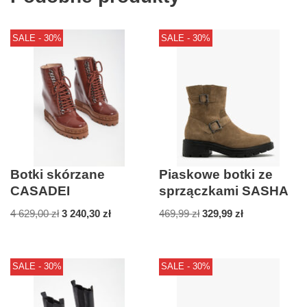
SALE - 30%
SALE - 30%
Botki skórzane
Piaskowe botki ze
CASADEI
sprzączkami SASHA
4 629,00
zł
3 240,30
zł
469,99
zł
329,99
zł
SALE - 30%
SALE - 30%