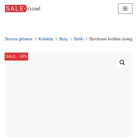
Przejdź
do
treści
Strona główna
\
Kobieta
\
Buty
\
Botki
\
Bordowe krótkie śniego
SALE - 10%