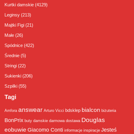
Kurtki damskie
(4129)
Leginsy
(213)
Majtki Figi
(21)
Małe
(26)
Spódnice
(422)
Średnie
(5)
Stringi
(22)
Sukienki
(206)
Szpilki
(55)
Tagi
answear
bialcon
bdsklep
Amfora
Arturo Vicci
biżuteria
Douglas
BonPrix
buty damskie
darmowa dostawa
eobuwie
Giacomo Conti
Jesteś
informacje
inspiracje