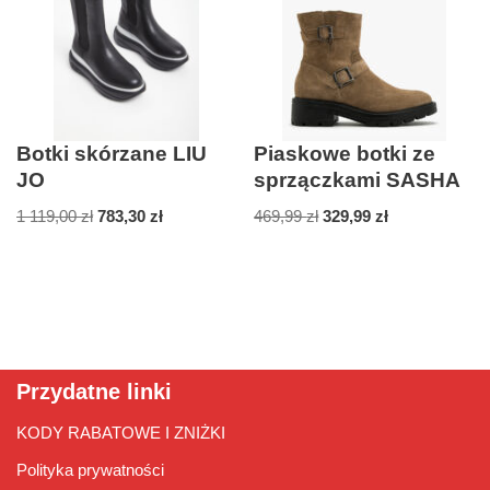
Botki skórzane LIU
Piaskowe botki ze
JO
sprzączkami SASHA
1 119,00
zł
783,30
zł
469,99
zł
329,99
zł
Przydatne linki
KODY RABATOWE I ZNIŻKI
Polityka prywatności