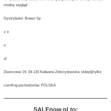
modny wygląd
Dystrybutor: Brawo Sp
z o
o
ul
Dworcowa 19, 34-130 Kalwaria Zebrzydowska; sklep@rylko
comKraj pochodzenia: POLSKA
SALEnow.pl to: