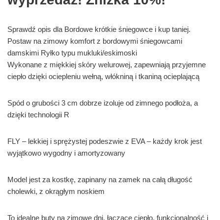
Sprawdź opis dla Bordowe krótkie śniegowce i kup taniej.
Postaw na zimowy komfort z bordowymi śniegowcami
damskimi Ryłko typu mukluki/eskimoski
Wykonane z miękkiej skóry welurowej, zapewniają przyjemne
ciepło dzięki ociepleniu wełną, włókniną i tkaniną ocieplającą
Spód o grubości 3 cm dobrze izoluje od zimnego podłoża, a
dzięki technologii R
FLY – lekkiej i sprężystej podeszwie z EVA – każdy krok jest
wyjątkowo wygodny i amortyzowany
Model jest za kostkę, zapinany na zamek na całą długość
cholewki, z okrągłym noskiem
To idealne buty na zimowe dni, łączące ciepło, funkcjonalność i