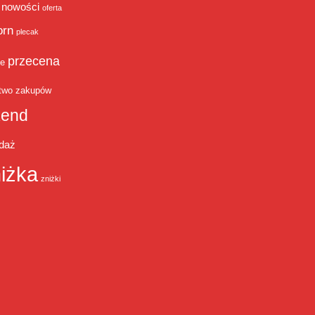
nowości
oferta
orn
plecak
przecena
je
two zakupów
end
daż
iżka
zniżki