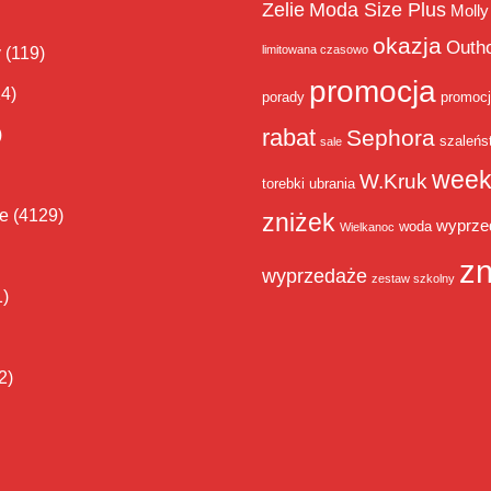
Zelie
Moda Size Plus
Molly
okazja
Outh
limitowana czasowo
y
(119)
promocja
14)
porady
promoc
rabat
)
Sephora
szaleńs
sale
week
W.Kruk
torebki
ubrania
ie
(4129)
zniżek
wyprze
woda
Wielkanoc
zn
wyprzedaże
zestaw szkolny
1)
2)