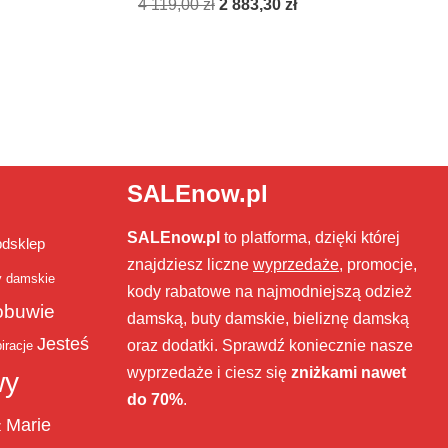
4 119,00
zł
2 883,30
zł
SALEnow.pl
SALEnow.pl
to platforma, dzięki której
bdsklep
znajdziesz liczne
wyprzedaże
, promocje,
y damskie
kody rabatowe na najmodniejszą odzież
obuwie
damską, buty damskie, bieliznę damską
Jesteś
oraz dodatki. Sprawdź koniecznie nasze
iracje
wyprzedaże i ciesz się
zniżkami nawet
wy
do 70%
.
Marie
ż