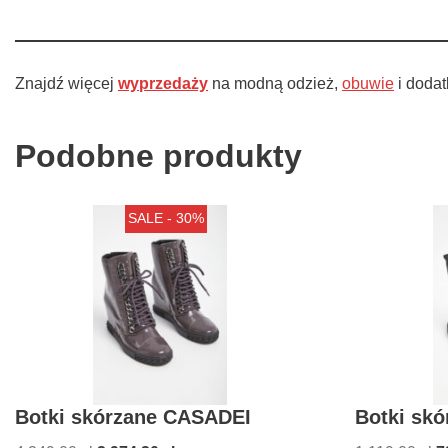
Znajdź więcej
wyprzedaży
na modną odzież,
obuwie
i doda
Podobne produkty
SALE - 30%
Botki skórzane CASADEI
Botki skó