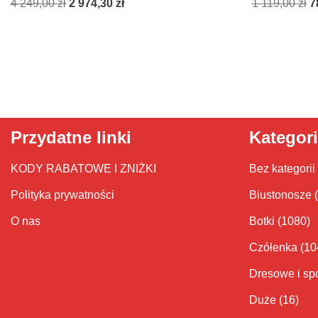
4 249,00
zł
2 974,30
zł
1 119,00
zł
7
Przydatne linki
Kategor
KODY RABATOWE I ZNIŻKI
Bez kategorii
Polityka prywatności
Biustonosze
O nas
Botki
(1080)
Czółenka
(10
Dresowe i sp
Duże
(16)