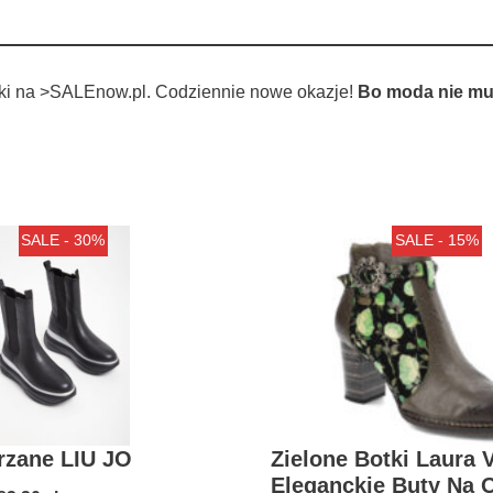
tki na >SALEnow.pl. Codziennie nowe okazje!
Bo moda nie mu
SALE - 30%
SALE - 15%
rzane LIU JO
Zielone Botki Laura V
Eleganckie Buty Na 