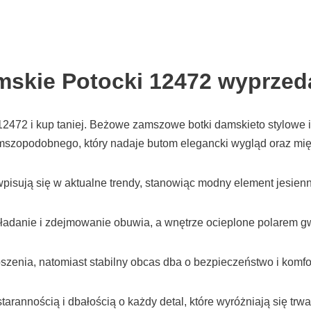
skie Potocki 12472 wyprzeda
472 i kup taniej. Beżowe zamszowe botki damskieto stylowe i
amszopodobnego, który nadaje butom elegancki wygląd oraz mi
isują się w aktualne trendy, stanowiąc modny element jesienn
ładanie i zdejmowanie obuwia, a wnętrze ocieplone polarem gwa
enia, natomiast stabilny obcas dba o bezpieczeństwo i komfo
arannością i dbałością o każdy detal, które wyróżniają się tr