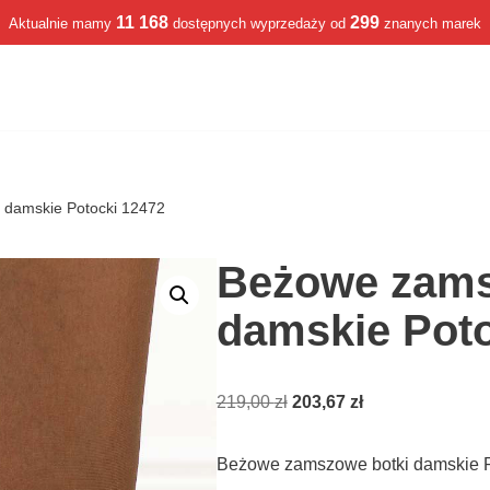
11 168
299
Aktualnie mamy
dostępnych wyprzedaży od
znanych marek
 damskie Potocki 12472
Beżowe zams
damskie Poto
219,00
zł
203,67
zł
Beżowe zamszowe botki damskie P