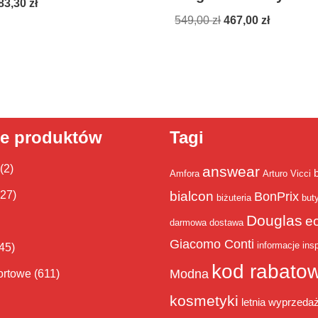
83,30
zł
549,00
zł
467,00
zł
ie produktów
Tagi
(2)
answear
Amfora
Arturo Vicci
bialcon
(27)
BonPrix
biżuteria
but
Douglas
e
darmowa dostawa
Giacomo Conti
informacje
insp
45)
kod rabato
Modna
ortowe
(611)
kosmetyki
letnia wyprzeda