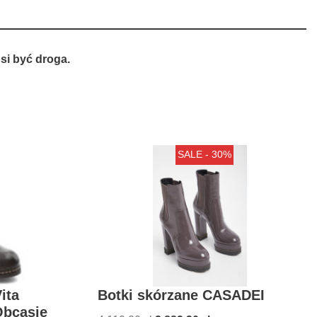
si być droga.
SALE - 30%
ita
Botki skórzane CASADEI
Obcasie