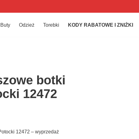
Buty
Odzież
Torebki
KODY RABATOWE I ZNIŻKI
zowe botki
cki 12472
otocki 12472 – wyprzedaż