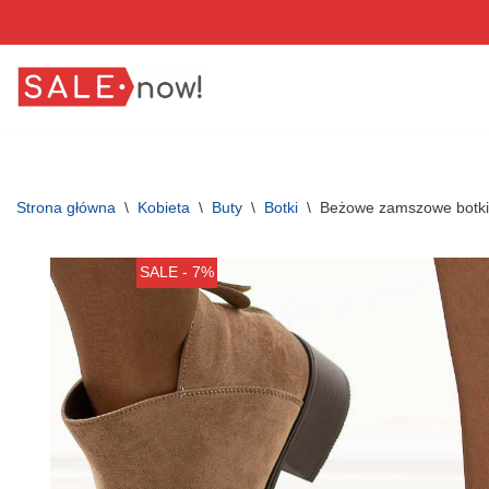
Przejdź
do
treści
Strona główna
\
Kobieta
\
Buty
\
Botki
\
Beżowe zamszowe botki
SALE - 7%