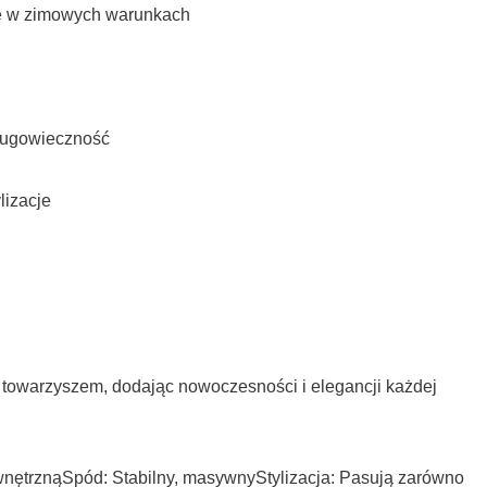
ne w zimowych warunkach
długowieczność
lizacje
m towarzyszem, dodając nowoczesności i elegancji każdej
ętrznąSpód: Stabilny, masywnyStylizacja: Pasują zarówno