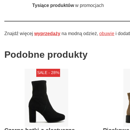
Tysiące produktów
w promocjach
Znajdź więcej
wyprzedaży
na modną odzież,
obuwie
i doda
Podobne produkty
SALE - 28%