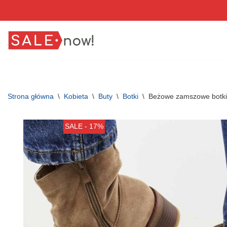
Przejdź
do
treści
Strona główna
\
Kobieta
\
Buty
\
Botki
\
Beżowe zamszowe botki
SALE - 17%