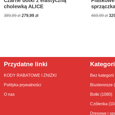
Czarne botki z elastyczną
Piaskowe 
cholewką ALICE
sprzączk
389,99
zł
279,99
zł
469,99
zł
32
Przydatne linki
Kategor
KODY RABATOWE I ZNIŻKI
Bez kategorii
Polityka prywatności
Biustonosze
O nas
Botki
(1080)
Czółenka
(10
Dresowe i sp