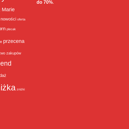
do 70%
.
Marie
ż
nowości
oferta
orn
plecak
przecena
je
two zakupów
end
daż
iżka
zniżki