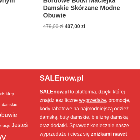
ywnym
Bordowe Botki Maciejka
Damskie Skórzane Modne
Obuwie
479,00
zł
407,00
zł
SALEnow.pl
SALEnow.pl
to platforma, dzięki której
bdsklep
znajdziesz liczne
wyprzedaże
, promocje,
y damskie
kody rabatowe na najmodniejszą odzież
obuwie
damską, buty damskie, bieliznę damską
Jesteś
oraz dodatki. Sprawdź koniecznie nasze
iracje
wyprzedaże i ciesz się
zniżkami nawet
wy