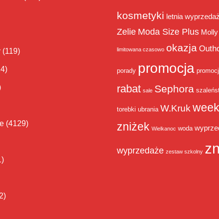
kosmetyki
letnia wyprzeda
Zelie
Moda Size Plus
Molly
okazja
Outh
limitowana czasowo
y
(119)
promocja
14)
porady
promoc
rabat
)
Sephora
szaleńs
sale
week
W.Kruk
torebki
ubrania
ie
(4129)
zniżek
wyprze
woda
Wielkanoc
zn
wyprzedaże
zestaw szkolny
1)
2)