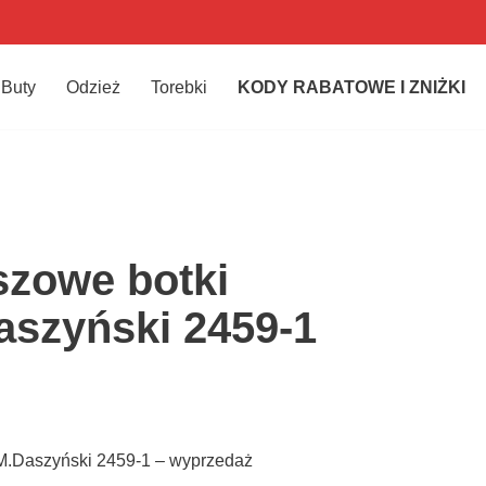
Buty
Odzież
Torebki
KODY RABATOWE I ZNIŻKI
zowe botki
szyński 2459-1
.Daszyński 2459-1 – wyprzedaż