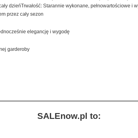
z cały dzieńTrwałość: Starannie wykonane, pełnowartościowe 
lem przez cały sezon
jednocześnie elegancję i wygodę
nej garderoby
SALEnow.pl to: