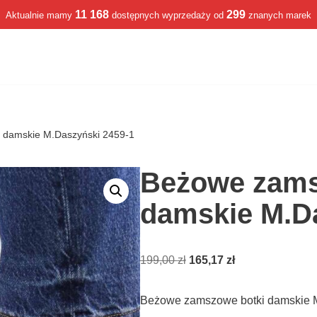
11 168
299
Aktualnie mamy
dostępnych wyprzedaży od
znanych marek
 damskie M.Daszyński 2459-1
Beżowe zams
damskie M.Da
199,00
zł
165,17
zł
Beżowe zamszowe botki damskie M