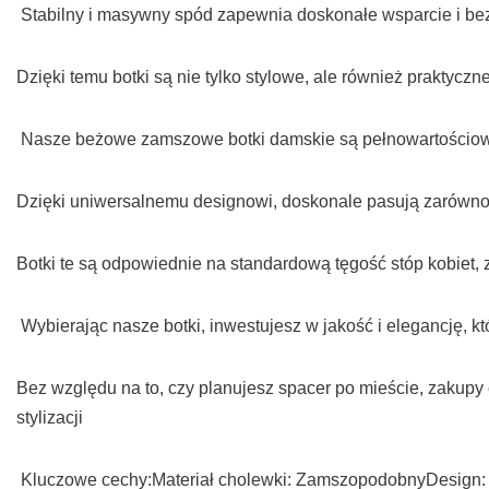
Stabilny i masywny spód zapewnia doskonałe wsparcie i be
Dzięki temu botki są nie tylko stylowe, ale również praktyczn
Nasze beżowe zamszowe botki damskie są pełnowartościowe 
Dzięki uniwersalnemu designowi, doskonale pasują zarówno do
Botki te są odpowiednie na standardową tęgość stóp kobiet, z
Wybierając nasze botki, inwestujesz w jakość i elegancję, k
Bez względu na to, czy planujesz spacer po mieście, zakupy
stylizacji
Kluczowe cechy:Materiał cholewki: ZamszopodobnyDesign: 