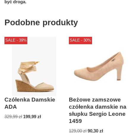
być droga.
Podobne produkty
SALE - 39%
SALE - 30%
Czółenka Damskie
Beżowe zamszowe
ADA
czółenka damskie na
słupku Sergio Leone
329,99
zł
199,99
zł
1459
129,00
zł
90,30
zł