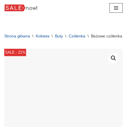
Przejdź
do
treści
Strona główna
\
Kobieta
\
Buty
\
Czółenka
\
Beżowe czółenka z 
SALE - 21%