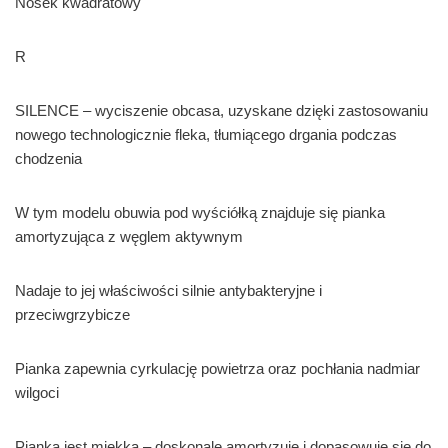
Nosek kwadratowy
R
SILENCE – wyciszenie obcasa, uzyskane dzięki zastosowaniu
nowego technologicznie fleka, tłumiącego drgania podczas
chodzenia
W tym modelu obuwia pod wyściółką znajduje się pianka
amortyzująca z węglem aktywnym
Nadaje to jej właściwości silnie antybakteryjne i
przeciwgrzybicze
Pianka zapewnia cyrkulację powietrza oraz pochłania nadmiar
wilgoci
Pianka jest miękka – doskonale amortyzuje i dopasowuje się do