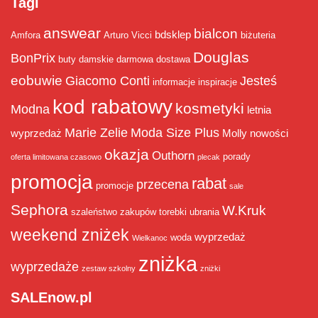
Tagi
answear
bialcon
bdsklep
Amfora
Arturo Vicci
biżuteria
Douglas
BonPrix
buty damskie
darmowa dostawa
eobuwie
Giacomo Conti
Jesteś
informacje
inspiracje
kod rabatowy
kosmetyki
Modna
letnia
Marie Zelie
Moda Size Plus
wyprzedaż
Molly
nowości
okazja
Outhorn
porady
oferta limitowana czasowo
plecak
promocja
rabat
przecena
promocje
sale
Sephora
W.Kruk
szaleństwo zakupów
torebki
ubrania
weekend zniżek
wyprzedaż
woda
Wielkanoc
zniżka
wyprzedaże
zestaw szkolny
zniżki
SALEnow.pl