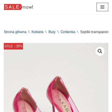
Przejdź
do
treści
Strona główna
\
Kobieta
\
Buty
\
Czółenka
\
Szpilki transparen
SALE - 30%