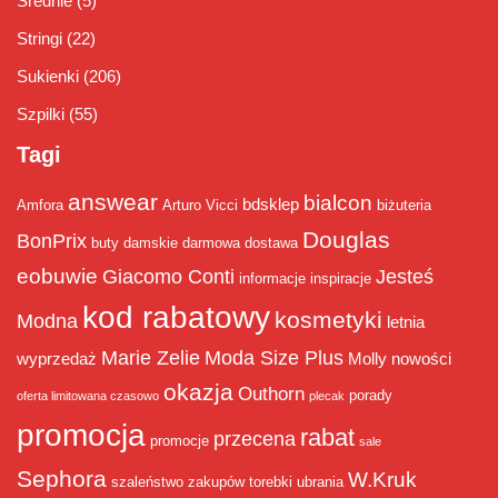
Średnie
(5)
Stringi
(22)
Sukienki
(206)
Szpilki
(55)
Tagi
answear
bialcon
bdsklep
Amfora
Arturo Vicci
biżuteria
Douglas
BonPrix
buty damskie
darmowa dostawa
eobuwie
Giacomo Conti
Jesteś
informacje
inspiracje
kod rabatowy
kosmetyki
Modna
letnia
Marie Zelie
Moda Size Plus
wyprzedaż
Molly
nowości
okazja
Outhorn
porady
oferta limitowana czasowo
plecak
promocja
rabat
przecena
promocje
sale
Sephora
W.Kruk
szaleństwo zakupów
torebki
ubrania