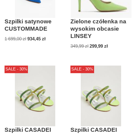
Szpilki satynowe
Zielone czółenka na
CUSTOMMADE
wysokim obcasie
LINSEY
1 699,00
zł
934,45
zł
349,99
zł
299,99
zł
SALE - 30%
SALE - 30%
Szpilki CASADEI
Szpilki CASADEI