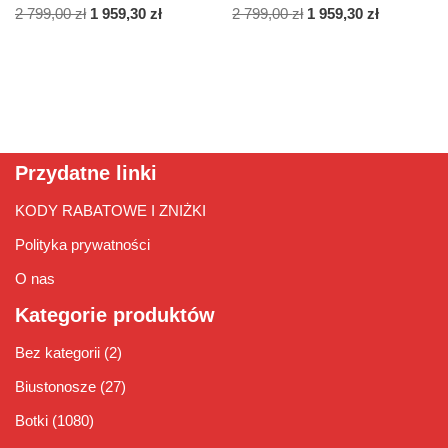
2 799,00
zł
1 959,30
zł
2 799,00
zł
1 959,30
zł
Przydatne linki
KODY RABATOWE I ZNIŻKI
Polityka prywatności
O nas
Kategorie produktów
Bez kategorii
(2)
Biustonosze
(27)
Botki
(1080)