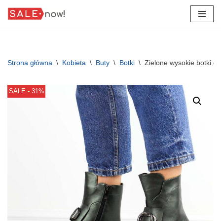
Przejdź
do
treści
Strona główna
\
Kobieta
\
Buty
\
Botki
\
Zielone wysokie botki d
SALE - 31%