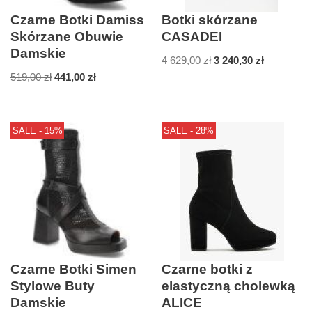
Czarne Botki Damiss
Botki skórzane
Skórzane Obuwie
CASADEI
Damskie
4 629,00
zł
3 240,30
zł
519,00
zł
441,00
zł
SALE - 15%
SALE - 28%
Czarne Botki Simen
Czarne botki z
Stylowe Buty
elastyczną cholewką
Damskie
ALICE