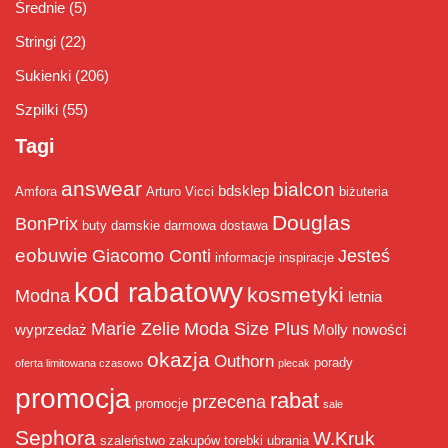
Średnie
(5)
Stringi
(22)
Sukienki
(206)
Szpilki
(55)
Tagi
answear
bialcon
bdsklep
Amfora
Arturo Vicci
biżuteria
Douglas
BonPrix
buty damskie
darmowa dostawa
eobuwie
Giacomo Conti
Jesteś
informacje
inspiracje
kod rabatowy
kosmetyki
Modna
letnia
Marie Zelie
Moda Size Plus
wyprzedaż
Molly
nowości
okazja
Outhorn
porady
oferta limitowana czasowo
plecak
promocja
rabat
przecena
promocje
sale
Sephora
W.Kruk
szaleństwo zakupów
torebki
ubrania