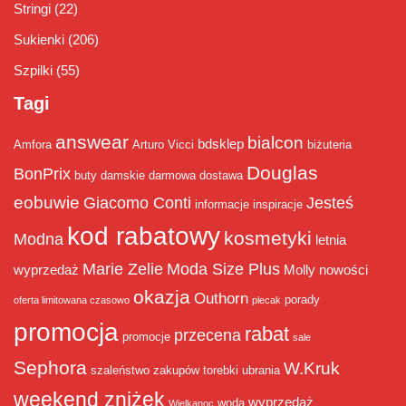
Stringi
(22)
Sukienki
(206)
Szpilki
(55)
Tagi
answear
bialcon
bdsklep
Amfora
Arturo Vicci
biżuteria
Douglas
BonPrix
buty damskie
darmowa dostawa
eobuwie
Giacomo Conti
Jesteś
informacje
inspiracje
kod rabatowy
kosmetyki
Modna
letnia
Marie Zelie
Moda Size Plus
wyprzedaż
Molly
nowości
okazja
Outhorn
porady
oferta limitowana czasowo
plecak
promocja
rabat
przecena
promocje
sale
Sephora
W.Kruk
szaleństwo zakupów
torebki
ubrania
weekend zniżek
wyprzedaż
woda
Wielkanoc