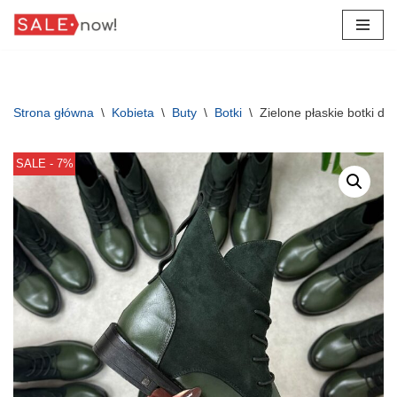
Przejdź
do
treści
Strona główna
\
Kobieta
\
Buty
\
Botki
\
Zielone płaskie botki d
SALE - 7%