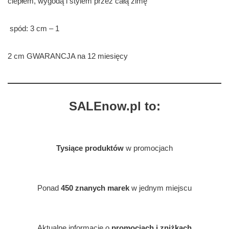
ciepłem, wygodą i stylem przez całą zimę
spód: 3 cm – 1
2 cm GWARANCJA na 12 miesięcy
SALEnow.pl to:
Tysiące produktów
w promocjach
Ponad
450 znanych marek
w jednym miejscu
Aktualne informacje o
promocjach i zniżkach