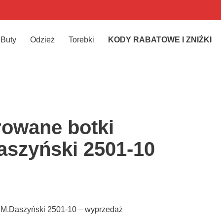
Buty
Odzież
Torebki
KODY RABATOWE I ZNIŻKI
rowane botki
aszyński 2501-10
e M.Daszyński 2501-10 – wyprzedaż