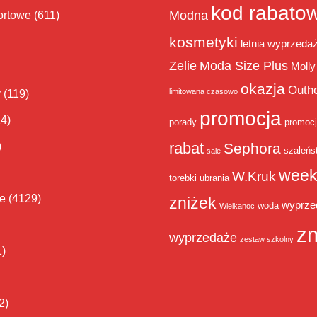
kod rabato
Modna
ortowe
(611)
kosmetyki
letnia wyprzeda
Zelie
Moda Size Plus
Molly
okazja
Outh
limitowana czasowo
y
(119)
promocja
14)
porady
promoc
rabat
)
Sephora
szaleńs
sale
week
W.Kruk
torebki
ubrania
ie
(4129)
zniżek
wyprze
woda
Wielkanoc
zn
wyprzedaże
zestaw szkolny
1)
2)