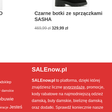
JO
Czarne botki ze sprzączkami
SASHA
469,99
zł
329,99
zł
SALEnow.pl
SALEnow.pl
to platforma, dzięki której
bdsklep
znajdziesz liczne
wyprzedaże
, promocje,
y damskie
kody rabatowe na najmodniejszą odzież
obuwie
damską, buty damskie, bieliznę damską
Jesteś
oraz dodatki. Sprawdź koniecznie nasze
iracje