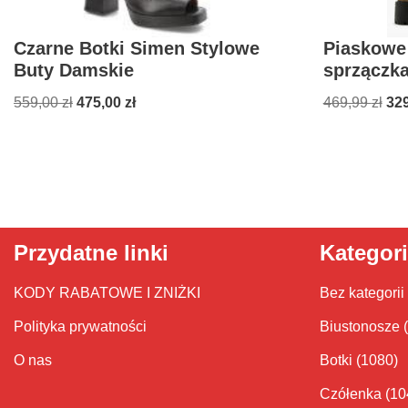
Czarne Botki Simen Stylowe
Piaskowe 
Buty Damskie
sprzączk
559,00
zł
475,00
zł
469,99
zł
32
Przydatne linki
Kategor
KODY RABATOWE I ZNIŻKI
Bez kategorii
Polityka prywatności
Biustonosze
O nas
Botki
(1080)
Czółenka
(10