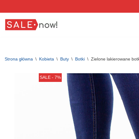
Przejdź
do
treści
Strona główna
\
Kobieta
\
Buty
\
Botki
\
Zielone lakierowane bo
SALE - 7%