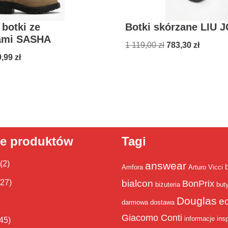
botki ze
Botki skórzane LIU 
ami SASHA
1 119,00
zł
783,30
zł
9,99
zł
ie produktów
Tagi
(2)
answear
Amfora
Arturo Vicci
bialcon
(27)
BonPrix
biżuteria
but
Douglas
e
darmowa dostawa
Giacomo Conti
informacje
insp
45)