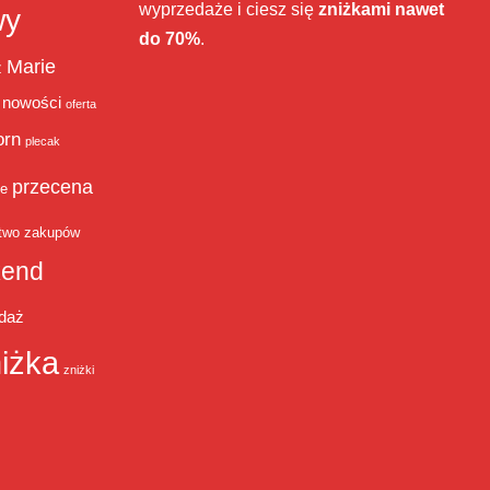
wyprzedaże i ciesz się
zniżkami nawet
wy
do 70%
.
Marie
ż
nowości
oferta
orn
plecak
przecena
je
two zakupów
end
daż
iżka
zniżki