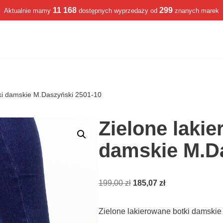
11 168
299
Aktualnie mamy
dostępnych wyprzedaży od
znanych marek
tki damskie M.Daszyński 2501-10
Zielone lakie
damskie M.D
199,00
zł
185,07
zł
Zielone lakierowane botki damski