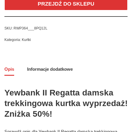
PRZEJDŹ DO SKLEPU
SKU:
RWP364___8PQ12L
Kategoria:
Kurtki
Opis
Informacje dodatkowe
Yewbank II Regatta damska
trekkingowa kurtka wyprzedaż!
Zniżka 50%!
Sprawdź opis dla Yewbank II Regatta damska trekkingowa