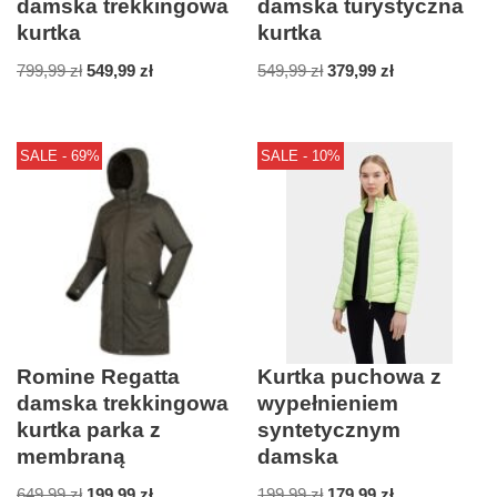
damska trekkingowa
damska turystyczna
kurtka
kurtka
799,99
zł
549,99
zł
549,99
zł
379,99
zł
SALE - 69%
SALE - 10%
Romine Regatta
Kurtka puchowa z
damska trekkingowa
wypełnieniem
kurtka parka z
syntetycznym
membraną
damska
649,99
zł
199,99
zł
199,99
zł
179,99
zł