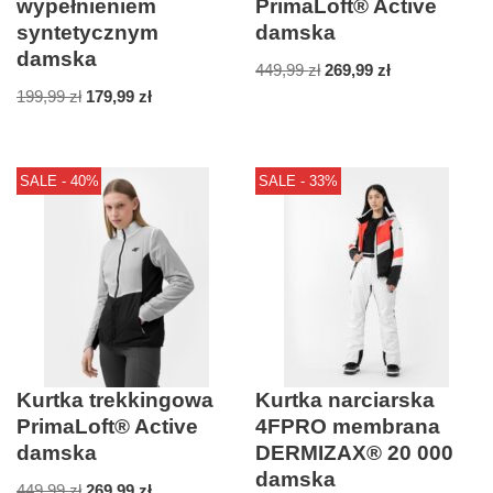
wypełnieniem
PrimaLoft® Active
syntetycznym
damska
damska
449,99
zł
269,99
zł
199,99
zł
179,99
zł
SALE - 40%
SALE - 33%
Kurtka trekkingowa
Kurtka narciarska
PrimaLoft® Active
4FPRO membrana
damska
DERMIZAX® 20 000
damska
449,99
zł
269,99
zł