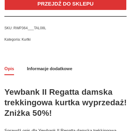
PRZEJDŹ DO SKLEPU
SKU:
RWP364___TAL08L
Kategoria:
Kurtki
Opis
Informacje dodatkowe
Yewbank II Regatta damska
trekkingowa kurtka wyprzedaż!
Zniżka 50%!
Sprawdź opis dla Yewbank II Regatta damska trekkingowa