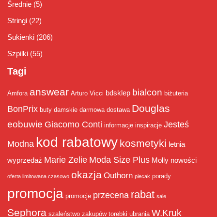
Średnie
(5)
Stringi
(22)
Sukienki
(206)
Szpilki
(55)
Tagi
answear
bialcon
bdsklep
Amfora
Arturo Vicci
biżuteria
Douglas
BonPrix
buty damskie
darmowa dostawa
eobuwie
Giacomo Conti
Jesteś
informacje
inspiracje
kod rabatowy
kosmetyki
Modna
letnia
Marie Zelie
Moda Size Plus
wyprzedaż
Molly
nowości
okazja
Outhorn
porady
oferta limitowana czasowo
plecak
promocja
rabat
przecena
promocje
sale
Sephora
W.Kruk
szaleństwo zakupów
torebki
ubrania