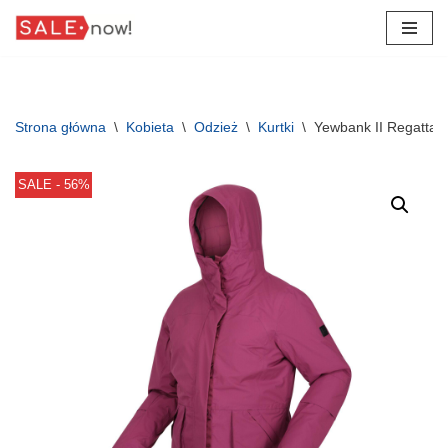
Przejdź
do
treści
Strona główna
\
Kobieta
\
Odzież
\
Kurtki
\
Yewbank II Regatta 
SALE - 56%