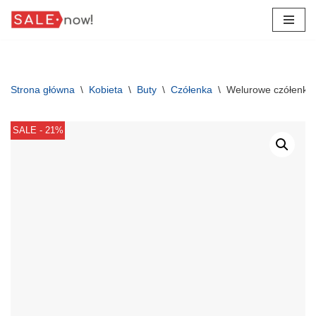
Przejdź
do
treści
Strona główna
\
Kobieta
\
Buty
\
Czółenka
\
Welurowe czółenka 
SALE - 21%