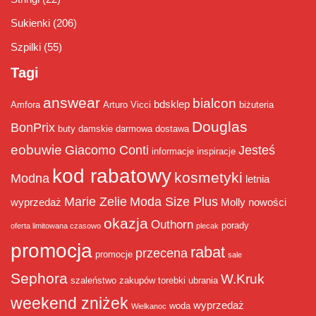
Sukienki
(206)
Szpilki
(55)
Tagi
answear
bialcon
bdsklep
Amfora
Arturo Vicci
biżuteria
Douglas
BonPrix
buty damskie
darmowa dostawa
eobuwie
Giacomo Conti
Jesteś
informacje
inspiracje
kod rabatowy
kosmetyki
Modna
letnia
Marie Zelie
Moda Size Plus
wyprzedaż
Molly
nowości
okazja
Outhorn
porady
oferta limitowana czasowo
plecak
promocja
rabat
przecena
promocje
sale
Sephora
W.Kruk
szaleństwo zakupów
torebki
ubrania
weekend zniżek
wyprzedaż
woda
Wielkanoc