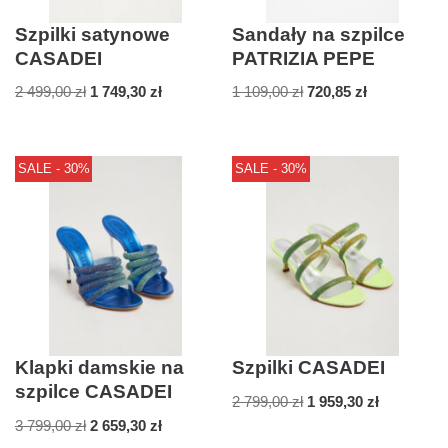
Szpilki satynowe
Sandały na szpilce
CASADEI
PATRIZIA PEPE
2 499,00
zł
1 749,30
zł
1 109,00
zł
720,85
zł
SALE - 30%
SALE - 30%
Klapki damskie na
Szpilki CASADEI
szpilce CASADEI
2 799,00
zł
1 959,30
zł
3 799,00
zł
2 659,30
zł