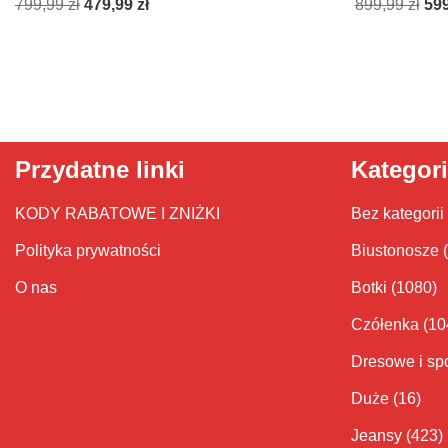
799,99
zł
479,99
zł
899,99
zł
59
Przydatne linki
Kategor
KODY RABATOWE I ZNIŻKI
Bez kategorii
Polityka prywatności
Biustonosze
O nas
Botki
(1080)
Czółenka
(10
Dresowe i sp
Duże
(16)
Jeansy
(423)