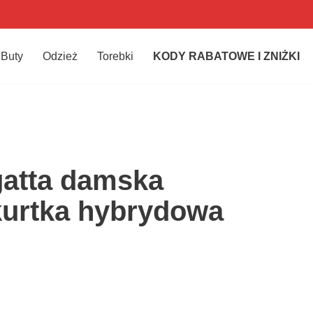
Buty
Odzież
Torebki
KODY RABATOWE I ZNIŻKI
egatta damska
kurtka hybrydowa