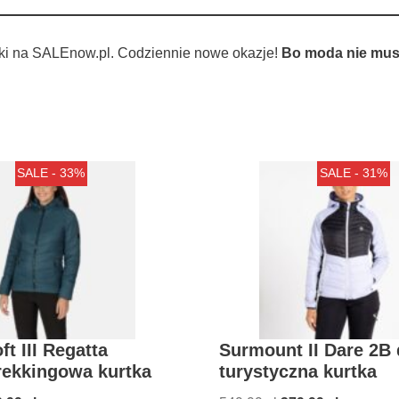
ki na SALEnow.pl. Codziennie nowe okazje!
Bo moda nie musi
SALE - 33%
SALE - 31%
ft III Regatta
Surmount II Dare 2B
rekkingowa kurtka
turystyczna kurtka