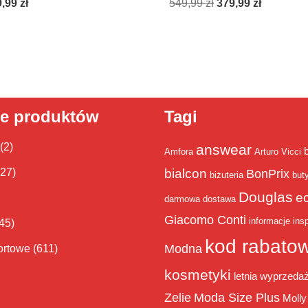
9,99
zł
549,99
zł
379,99
zł
ie produktów
Tagi
(2)
answear
Amfora
Arturo Vicci
bialcon
(27)
BonPrix
biżuteria
but
Douglas
e
darmowa dostawa
Giacomo Conti
informacje
insp
45)
kod rabato
Modna
ortowe
(611)
kosmetyki
letnia wyprzeda
Zelie
Moda Size Plus
Molly