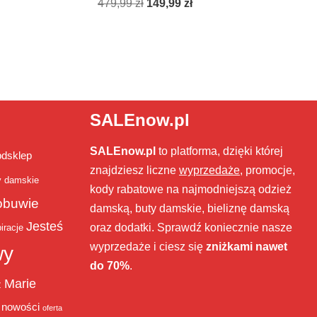
479,99
zł
149,99
zł
SALEnow.pl
SALEnow.pl
to platforma, dzięki której
bdsklep
znajdziesz liczne
wyprzedaże
, promocje,
y damskie
kody rabatowe na najmodniejszą odzież
obuwie
damską, buty damskie, bieliznę damską
Jesteś
oraz dodatki. Sprawdź koniecznie nasze
iracje
wyprzedaże i ciesz się
zniżkami nawet
wy
do 70%
.
Marie
ż
nowości
oferta