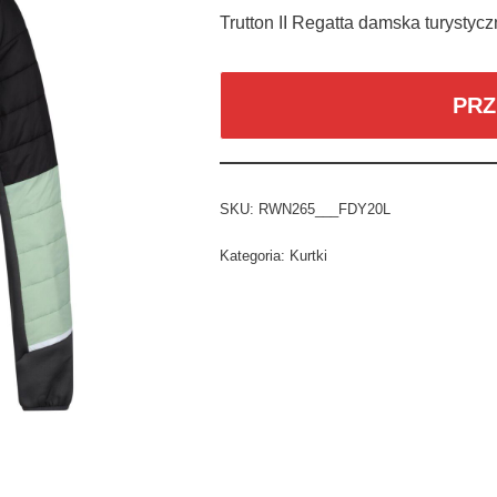
Trutton II Regatta damska turysty
PRZ
SKU:
RWN265___FDY20L
Kategoria:
Kurtki