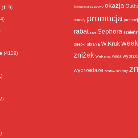
okazja
Outh
limitowana czasowo
y
(119)
promocja
14)
porady
promoc
rabat
)
Sephora
szaleńs
sale
week
W.Kruk
torebki
ubrania
ie
(4129)
zniżek
wyprze
woda
Wielkanoc
zn
wyprzedaże
zestaw szkolny
1)
2)
)