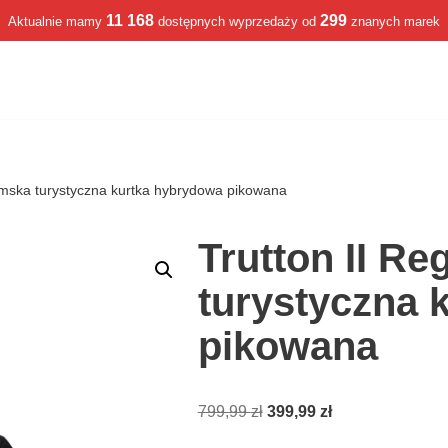
11 168
299
Aktualnie mamy
dostępnych wyprzedaży od
znanych marek
amska turystyczna kurtka hybrydowa pikowana
Trutton II R
turystyczna 
pikowana
799,99
zł
399,99
zł