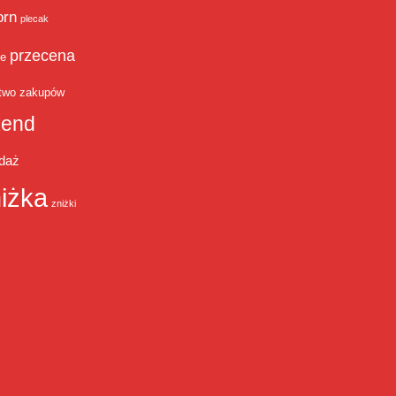
orn
plecak
przecena
je
two zakupów
end
daż
iżka
zniżki