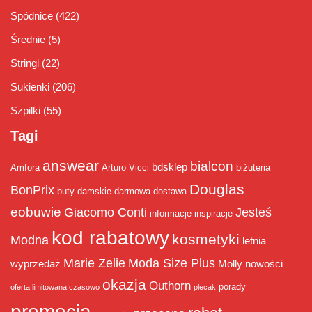
Spódnice
(422)
Średnie
(5)
Stringi
(22)
Sukienki
(206)
Szpilki
(55)
Tagi
answear
bialcon
bdsklep
Amfora
Arturo Vicci
biżuteria
Douglas
BonPrix
buty damskie
darmowa dostawa
eobuwie
Giacomo Conti
Jesteś
informacje
inspiracje
kod rabatowy
kosmetyki
Modna
letnia
Marie Zelie
Moda Size Plus
wyprzedaż
Molly
nowości
okazja
Outhorn
porady
oferta limitowana czasowo
plecak
promocja