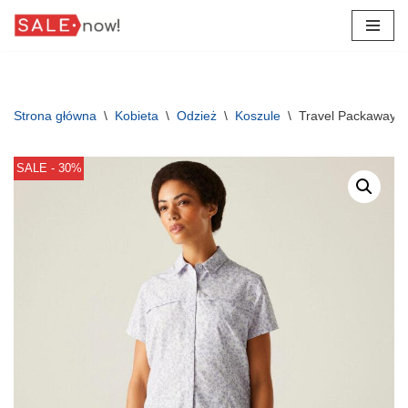
Przejdź
do
treści
Strona główna
\
Kobieta
\
Odzież
\
Koszule
\
Travel Packaway d
SALE - 30%