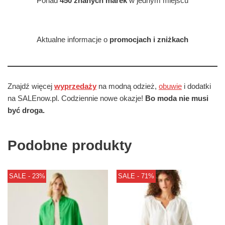
Ponad
450 znanych marek
w jednym miejscu
Aktualne informacje o
promocjach i zniżkach
Znajdź więcej
wyprzedaży
na modną odzież,
obuwie
i dodatki
na SALEnow.pl. Codziennie nowe okazje!
Bo moda nie musi
być droga.
Podobne produkty
SALE - 23%
SALE - 71%