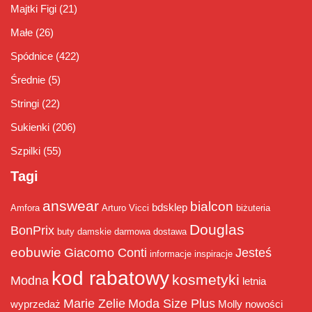
Majtki Figi
(21)
Małe
(26)
Spódnice
(422)
Średnie
(5)
Stringi
(22)
Sukienki
(206)
Szpilki
(55)
Tagi
answear
bialcon
bdsklep
Amfora
Arturo Vicci
biżuteria
Douglas
BonPrix
buty damskie
darmowa dostawa
eobuwie
Giacomo Conti
Jesteś
informacje
inspiracje
kod rabatowy
kosmetyki
Modna
letnia
Marie Zelie
Moda Size Plus
wyprzedaż
Molly
nowości