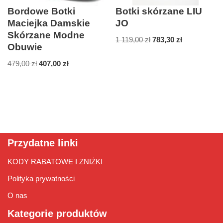
Bordowe Botki
Botki skórzane LIU
Maciejka Damskie
JO
Skórzane Modne
1 119,00
zł
783,30
zł
Obuwie
479,00
zł
407,00
zł
Przydatne linki
KODY RABATOWE I ZNIŻKI
Polityka prywatności
O nas
Kategorie produktów