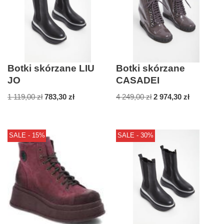
Botki skórzane LIU
Botki skórzane
JO
CASADEI
1 119,00
zł
783,30
zł
4 249,00
zł
2 974,30
zł
SALE - 15%
SALE - 30%