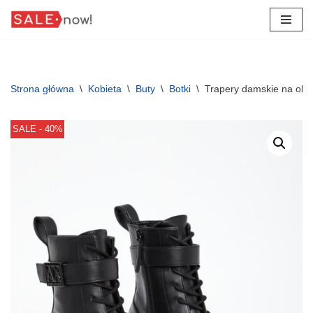
Przejdź
do
treści
Strona główna
\
Kobieta
\
Buty
\
Botki
\
Trapery damskie na o
SALE - 40%