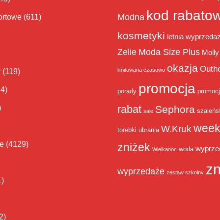
kod rabato
Modna
ortowe
(611)
kosmetyki
letnia wyprzeda
Zelie
Moda Size Plus
Molly
okazja
Outh
limitowana czasowo
y
(119)
promocja
14)
porady
promoc
rabat
)
Sephora
szaleńs
sale
week
W.Kruk
torebki
ubrania
ie
(4129)
zniżek
wyprze
woda
Wielkanoc
zn
wyprzedaże
zestaw szkolny
1)
2)