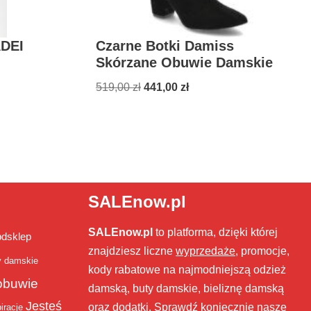
ADEI
Czarne Botki Damiss
Skórzane Obuwie Damskie
519,00
zł
441,00
zł
SALEnow.pl
SALEnow.pl
to platforma, dzięki której
bdsklep
znajdziesz liczne
wyprzedaże
, promocje,
y damskie
kody rabatowe na najmodniejszą odzież
obuwie
damską, buty damskie, bieliznę damską
Jesteś
oraz dodatki. Sprawdź koniecznie nasze
iracje