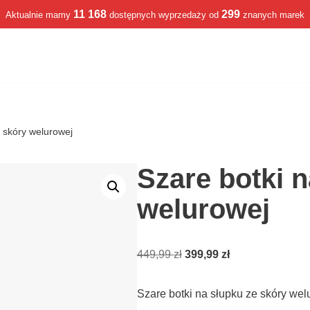
11 168
299
Aktualnie mamy
dostępnych wyprzedaży od
znanych marek
e skóry welurowej
Szare botki n
welurowej
449,99
zł
399,99
zł
Szare botki na słupku ze skóry we