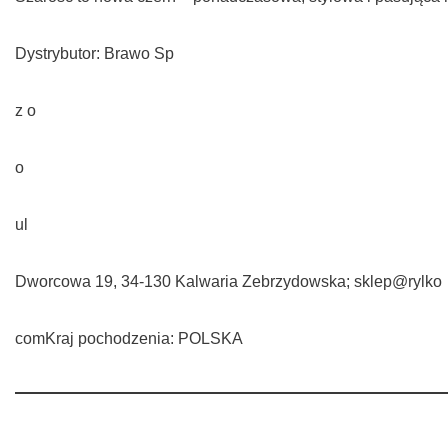
Dystrybutor: Brawo Sp
z o
o
ul
Dworcowa 19, 34-130 Kalwaria Zebrzydowska; sklep@rylko
comKraj pochodzenia: POLSKA