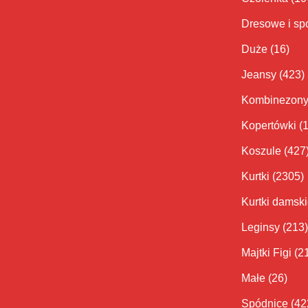
Dresowe i sp
Duże
(16)
Jeansy
(423)
Kombinezon
Kopertówki
(
Koszule
(427
Kurtki
(2305)
Kurtki damsk
Leginsy
(213)
Majtki Figi
(2
Małe
(26)
Spódnice
(42