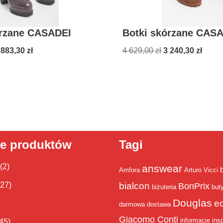
órzane CASADEI
Botki skórzane CAS
 883,30
zł
4 629,00
zł
3 240,30
zł
ie produktów
Tagi
(2)
answear
Amfora
Arturo Vicci
bialcon
(27)
BonPrix
biżuteria
but
Douglas
e
darmowa dostawa
Giacomo Conti
informacje
insp
45)