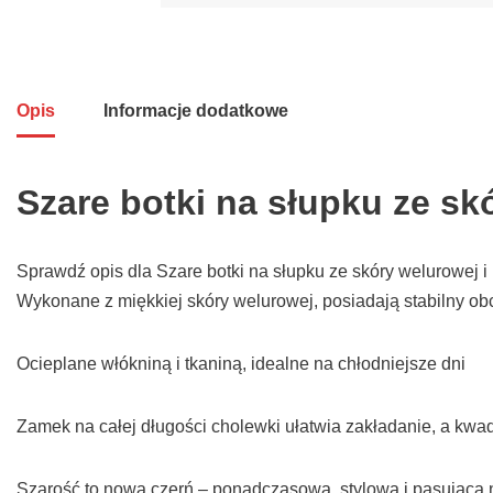
Opis
Informacje dodatkowe
Szare botki na słupku ze s
Sprawdź opis dla Szare botki na słupku ze skóry welurowej i 
Wykonane z miękkiej skóry welurowej, posiadają stabilny obc
Ocieplane włókniną i tkaniną, idealne na chłodniejsze dni
Zamek na całej długości cholewki ułatwia zakładanie, a kw
Szarość to nowa czerń – ponadczasowa, stylowa i pasująca 