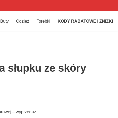
Buty
Odzież
Torebki
KODY RABATOWE I ZNIŻKI
a słupku ze skóry
lurowej – wyprzedaż