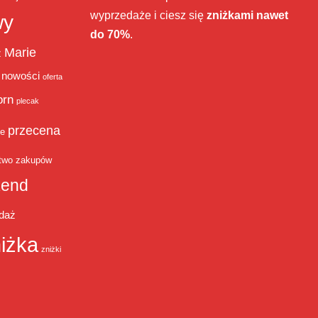
wyprzedaże i ciesz się
zniżkami nawet
wy
do 70%
.
Marie
ż
nowości
oferta
orn
plecak
przecena
je
two zakupów
end
daż
iżka
zniżki