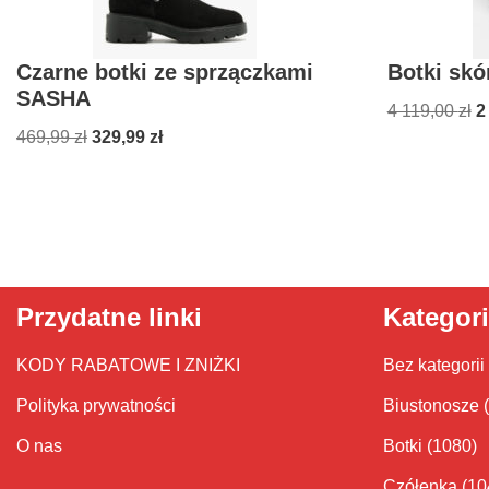
Czarne botki ze sprzączkami
Botki sk
SASHA
4 119,00
zł
2
469,99
zł
329,99
zł
Przydatne linki
Kategor
KODY RABATOWE I ZNIŻKI
Bez kategorii
Polityka prywatności
Biustonosze
O nas
Botki
(1080)
Czółenka
(10