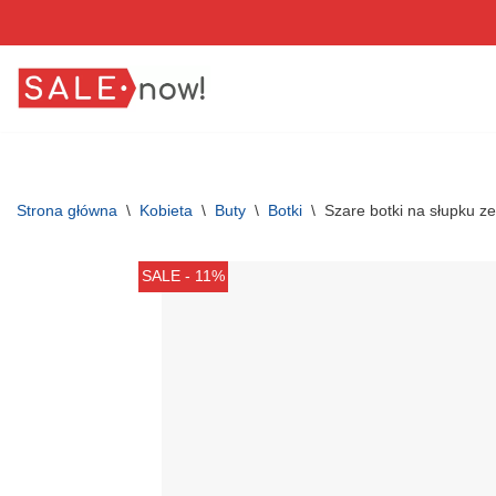
Przejdź
do
treści
Strona główna
\
Kobieta
\
Buty
\
Botki
\
Szare botki na słupku z
SALE - 11%