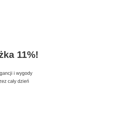
iżka 11%!
egancji i wygody
zez cały dzień