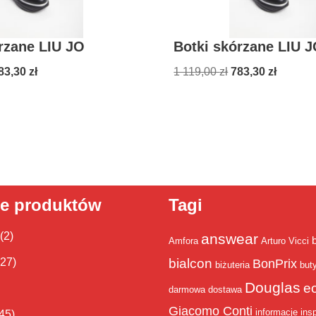
rzane LIU JO
Botki skórzane LIU 
83,30
zł
1 119,00
zł
783,30
zł
ie produktów
Tagi
(2)
answear
Amfora
Arturo Vicci
bialcon
(27)
BonPrix
biżuteria
but
Douglas
e
darmowa dostawa
Giacomo Conti
informacje
insp
45)