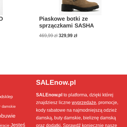
JO
Piaskowe botki ze
sprzączkami SASHA
469,99
zł
329,99
zł
SALEnow.pl
SALEnow.pl
to platforma, dzięki której
bdsklep
znajdziesz liczne
wyprzedaże
, promocje,
y damskie
kody rabatowe na najmodniejszą odzież
obuwie
damską, buty damskie, bieliznę damską
Jesteś
oraz dodatki. Sprawdź koniecznie nasze
iracje