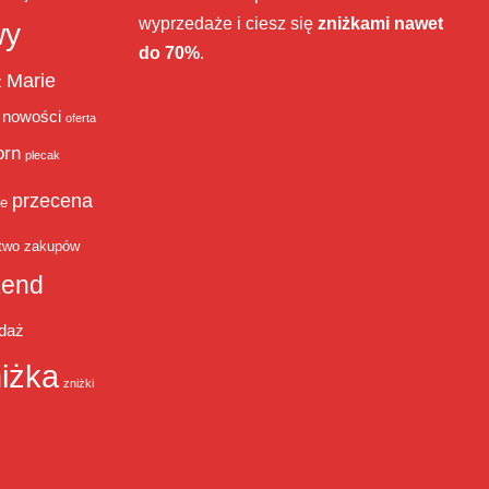
wyprzedaże i ciesz się
zniżkami nawet
wy
do 70%
.
Marie
ż
nowości
oferta
orn
plecak
przecena
je
two zakupów
end
daż
iżka
zniżki