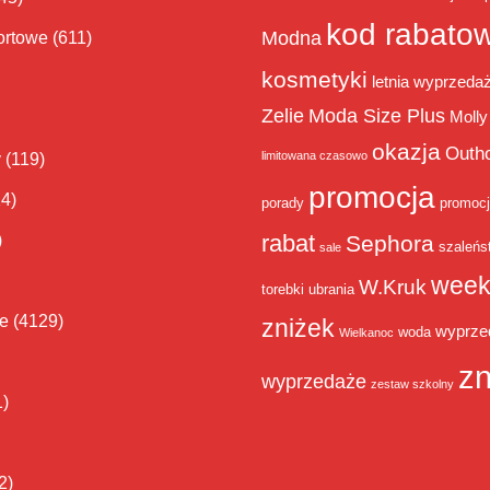
kod rabato
Modna
ortowe
(611)
kosmetyki
letnia wyprzeda
Zelie
Moda Size Plus
Molly
okazja
Outh
limitowana czasowo
y
(119)
promocja
14)
porady
promoc
rabat
)
Sephora
szaleńs
sale
week
W.Kruk
torebki
ubrania
ie
(4129)
zniżek
wyprze
woda
Wielkanoc
zn
wyprzedaże
zestaw szkolny
1)
2)