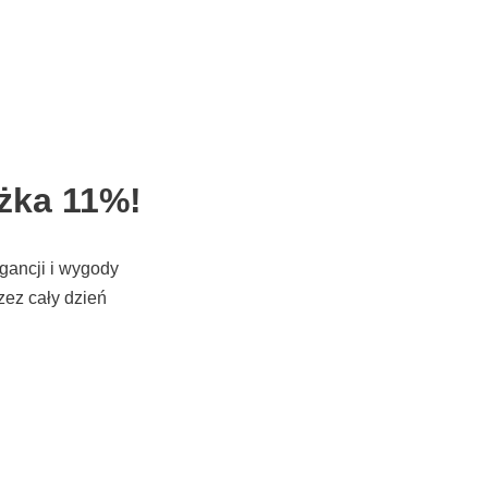
iżka 11%!
egancji i wygody
zez cały dzień