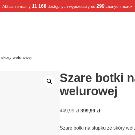
11 168
299
Aktualnie mamy
dostępnych wyprzedaży od
znanych marek
e skóry welurowej
Szare botki n
welurowej
449,99
zł
399,99
zł
Szare botki na słupku ze skóry we