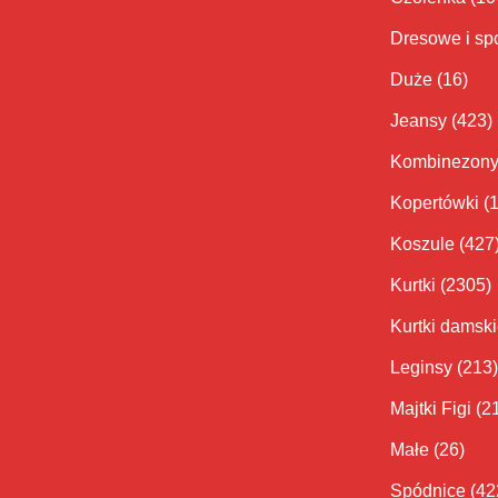
Dresowe i sp
Duże
(16)
Jeansy
(423)
Kombinezon
Kopertówki
(
Koszule
(427
Kurtki
(2305)
Kurtki damsk
Leginsy
(213)
Majtki Figi
(2
Małe
(26)
Spódnice
(42