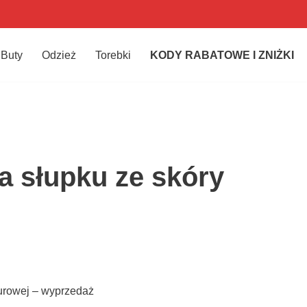
Buty
Odzież
Torebki
KODY RABATOWE I ZNIŻKI
a słupku ze skóry
lurowej – wyprzedaż