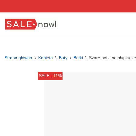
Przejdź
do
treści
Strona główna
\
Kobieta
\
Buty
\
Botki
\
Szare botki na słupku z
SALE - 11%