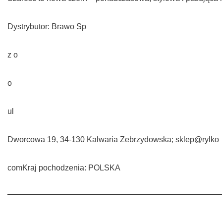
Dystrybutor: Brawo Sp
z o
o
ul
Dworcowa 19, 34-130 Kalwaria Zebrzydowska; sklep@rylko
comKraj pochodzenia: POLSKA