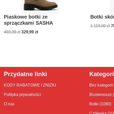
Piaskowe botki ze
Botki skó
sprzączkami SASHA
1 119,00
zł
7
469,99
zł
329,99
zł
Przydatne linki
Kategor
KODY RABATOWE I ZNIŻKI
Bez kategorii
Polityka prywatności
Biustonosze
O nas
Botki
(1080)
Czółenka
(10