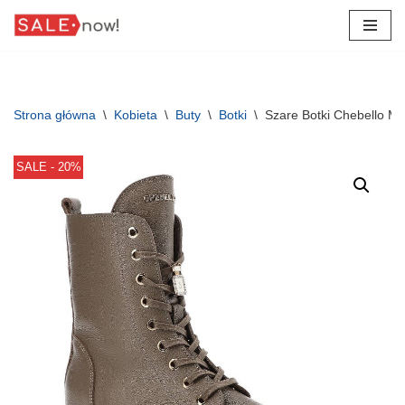
Przejdź
do
treści
Strona główna
\
Kobieta
\
Buty
\
Botki
\
Szare Botki Chebello 
SALE - 20%