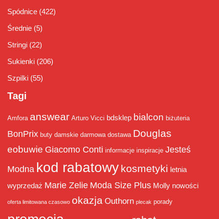
Spódnice
(422)
Średnie
(5)
Stringi
(22)
Sukienki
(206)
Szpilki
(55)
Tagi
answear
bialcon
bdsklep
Amfora
Arturo Vicci
biżuteria
Douglas
BonPrix
buty damskie
darmowa dostawa
eobuwie
Giacomo Conti
Jesteś
informacje
inspiracje
kod rabatowy
kosmetyki
Modna
letnia
Marie Zelie
Moda Size Plus
wyprzedaż
Molly
nowości
okazja
Outhorn
porady
oferta limitowana czasowo
plecak