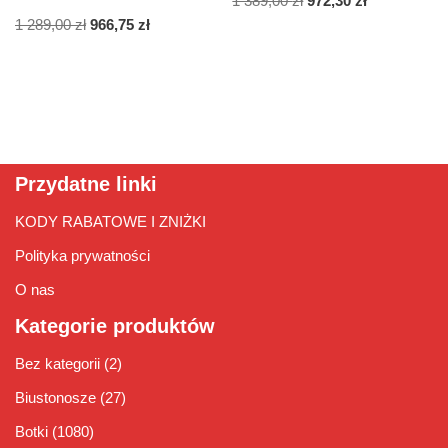
1 389,00
zł
972,30
zł
1 289,00
zł
966,75
zł
Przydatne linki
KODY RABATOWE I ZNIŻKI
Polityka prywatności
O nas
Kategorie produktów
Bez kategorii
(2)
Biustonosze
(27)
Botki
(1080)