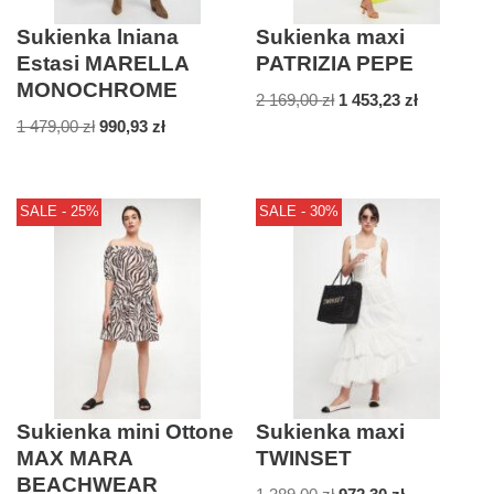
Sukienka lniana
Sukienka maxi
Estasi MARELLA
PATRIZIA PEPE
MONOCHROME
2 169,00
zł
1 453,23
zł
1 479,00
zł
990,93
zł
SALE - 25%
SALE - 30%
Sukienka mini Ottone
Sukienka maxi
MAX MARA
TWINSET
BEACHWEAR