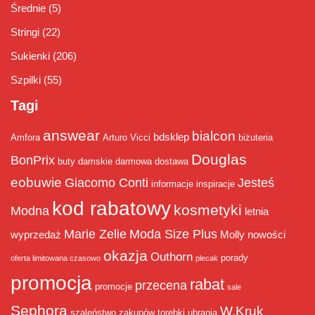
Średnie
(5)
Stringi
(22)
Sukienki
(206)
Szpilki
(55)
Tagi
answear
bialcon
bdsklep
Amfora
Arturo Vicci
biżuteria
Douglas
BonPrix
buty damskie
darmowa dostawa
eobuwie
Giacomo Conti
Jesteś
informacje
inspiracje
kod rabatowy
kosmetyki
Modna
letnia
Marie Zelie
Moda Size Plus
wyprzedaż
Molly
nowości
okazja
Outhorn
porady
oferta limitowana czasowo
plecak
promocja
rabat
przecena
promocje
sale
Sephora
W.Kruk
szaleństwo zakupów
torebki
ubrania