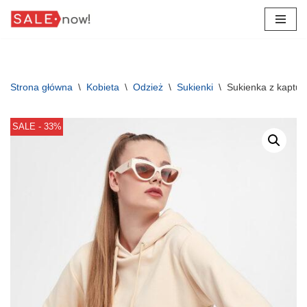
Przejdź
do
treści
Strona główna
\
Kobieta
\
Odzież
\
Sukienki
\
Sukienka z kaptu
SALE - 33%