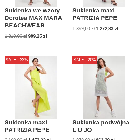
Sukienka we wzory
Sukienka maxi
Dorotea MAX MARA
PATRIZIA PEPE
BEACHWEAR
1 899,00
zł
1 272,33
zł
1 319,00
zł
989,25
zł
SALE - 33%
SALE - 20%
Sukienka maxi
Sukienka podwójna
PATRIZIA PEPE
LIU JO