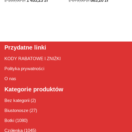
2 169,00
zł
1 453,23
zł
1 079,00
zł
863,20
zł
Przydatne linki
KODY RABATOWE I ZNIŻKI
Polityka prywatności
O nas
Kategorie produktów
Bez kategorii
(2)
Biustonosze
(27)
Botki
(1080)
Czółenka
(1045)