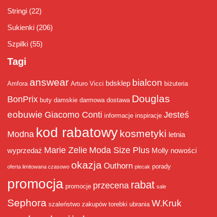
Stringi
(22)
Sukienki
(206)
Szpilki
(55)
Tagi
answear
bialcon
bdsklep
Amfora
Arturo Vicci
biżuteria
Douglas
BonPrix
buty damskie
darmowa dostawa
eobuwie
Giacomo Conti
Jesteś
informacje
inspiracje
kod rabatowy
kosmetyki
Modna
letnia
Marie Zelie
Moda Size Plus
wyprzedaż
Molly
nowości
okazja
Outhorn
porady
oferta limitowana czasowo
plecak
promocja
rabat
przecena
promocje
sale
Sephora
W.Kruk
szaleństwo zakupów
torebki
ubrania