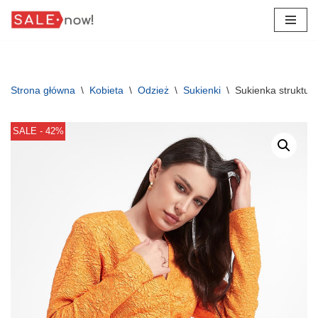
Przejdź
do
treści
Strona główna
\
Kobieta
\
Odzież
\
Sukienki
\
Sukienka struktu
SALE - 42%