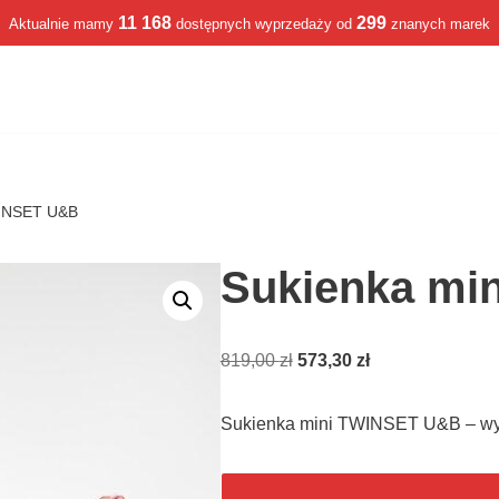
11 168
299
Aktualnie mamy
dostępnych wyprzedaży od
znanych marek
WINSET U&B
Sukienka mi
819,00
zł
573,30
zł
Sukienka mini TWINSET U&B – w