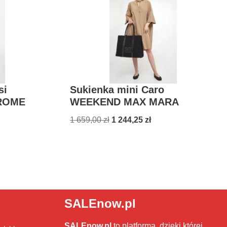
si
Sukienka mini Caro
ROME
WEEKEND MAX MARA
1 659,00
zł
1 244,25
zł
SALEnow.pl
SALEnow.pl
to platforma, dzięki której