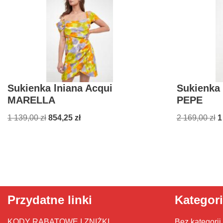
Sukienka lniana Acqui
Sukienka
MARELLA
PEPE
1 139,00
zł
854,25
zł
2 169,00
zł
1
Przydatne linki
Kategor
KODY RABATOWE I ZNIŻKI
Bez kategorii