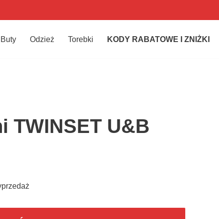
Buty
Odzież
Torebki
KODY RABATOWE I ZNIŻKI
ni TWINSET U&B
yprzedaż