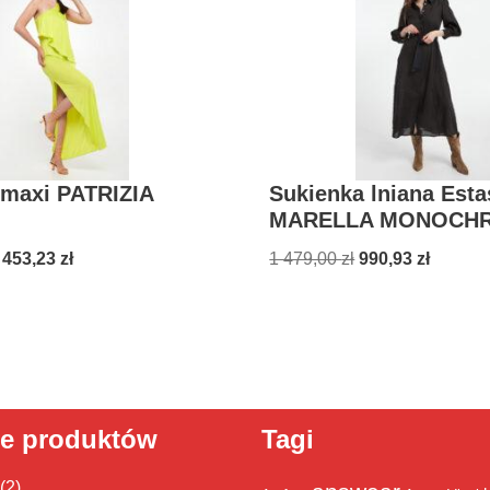
 maxi PATRIZIA
Sukienka lniana Esta
MARELLA MONOCH
 453,23
zł
1 479,00
zł
990,93
zł
ie produktów
Tagi
(2)