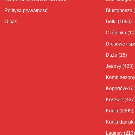
Polityka prywatności
Biustonosze
O nas
Botki
(1080)
Czółenka
(10
Dresowe i sp
Duże
(16)
Jeansy
(423)
Kombinezon
Kopertówki
(
Koszule
(427
Kurtki
(2305)
Kurtki damsk
Leginsy
(213)