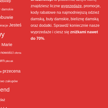
bdsklep
znajdziesz liczne
wyprzedaże
, promocje,
y damskie
kody rabatowe na najmodniejszą odzież
obuwie
damską, buty damskie, bieliznę damską
Jesteś
oraz dodatki. Sprawdź koniecznie nasze
iracje
wyprzedaże i ciesz się
zniżkami nawet
wy
do 70%
.
Marie
ż
nowości
oferta
orn
plecak
przecena
je
two zakupów
end
daż