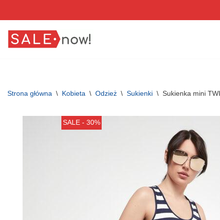
Przejdź
do
treści
Strona główna
\
Kobieta
\
Odzież
\
Sukienki
\
Sukienka mini T
SALE - 30%