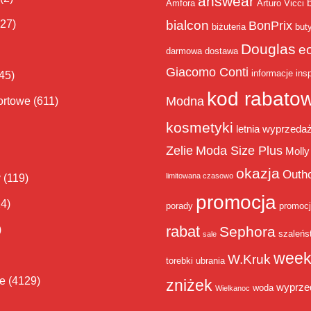
answear
Amfora
Arturo Vicci
bialcon
(27)
BonPrix
biżuteria
but
Douglas
e
darmowa dostawa
Giacomo Conti
informacje
insp
45)
kod rabato
Modna
ortowe
(611)
kosmetyki
letnia wyprzeda
Zelie
Moda Size Plus
Molly
okazja
Outh
limitowana czasowo
y
(119)
promocja
14)
porady
promoc
rabat
)
Sephora
szaleńs
sale
week
W.Kruk
torebki
ubrania
ie
(4129)
zniżek
wyprze
woda
Wielkanoc