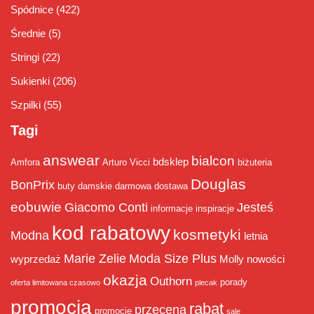
Spódnice
(422)
Średnie
(5)
Stringi
(22)
Sukienki
(206)
Szpilki
(55)
Tagi
answear
bialcon
bdsklep
Amfora
Arturo Vicci
biżuteria
Douglas
BonPrix
buty damskie
darmowa dostawa
eobuwie
Giacomo Conti
Jesteś
informacje
inspiracje
kod rabatowy
kosmetyki
Modna
letnia
Marie Zelie
Moda Size Plus
wyprzedaż
Molly
nowości
okazja
Outhorn
porady
oferta limitowana czasowo
plecak
promocja
rabat
przecena
promocje
sale