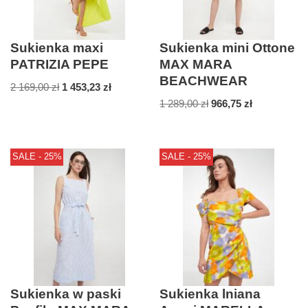
Sukienka maxi
Sukienka mini Ottone
PATRIZIA PEPE
MAX MARA
BEACHWEAR
2 169,00
zł
1 453,23
zł
1 289,00
zł
966,75
zł
SALE - 25%
SALE - 25%
Sukienka w paski
Sukienka lniana