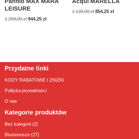
Panfilo MAX MARA
Acqui MARELLA
LEISURE
1 139,00
zł
854,25
zł
1 259,00
zł
944,25
zł
Przydatne linki
KODY RABATOWE I ZNIŻKI
Polityka prywatności
O nas
Kategorie produktów
Bez kategorii
(2)
Biustonosze
(27)