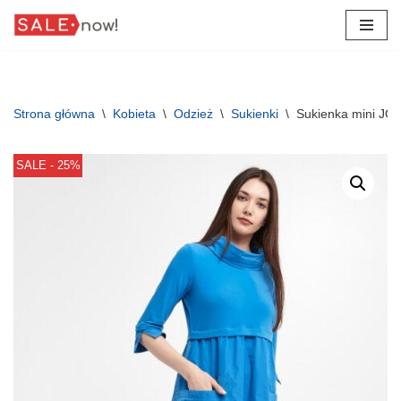
Przejdź
do
treści
Strona główna
\
Kobieta
\
Odzież
\
Sukienki
\
Sukienka mini J
SALE - 25%