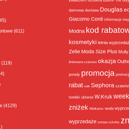
biżuteria
but
Douglas
e
darmowa dostawa
Giacomo Conti
informacje
insp
45)
kod rabato
Modna
ortowe
(611)
kosmetyki
letnia wyprzeda
Zelie
Moda Size Plus
Molly
okazja
Outh
limitowana czasowo
y
(119)
promocja
14)
porady
promoc
rabat
)
Sephora
szaleńs
sale
week
W.Kruk
torebki
ubrania
ie
(4129)
zniżek
wyprze
woda
Wielkanoc
zn
wyprzedaże
zestaw szkolny
1)