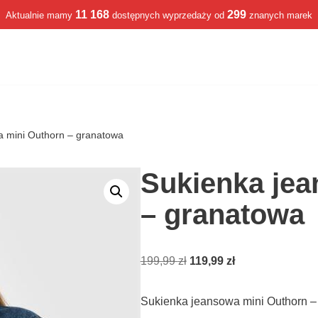
11 168
299
Aktualnie mamy
dostępnych wyprzedaży od
znanych marek
a mini Outhorn – granatowa
Sukienka jea
– granatowa
199,99
zł
119,99
zł
Sukienka jeansowa mini Outhorn –