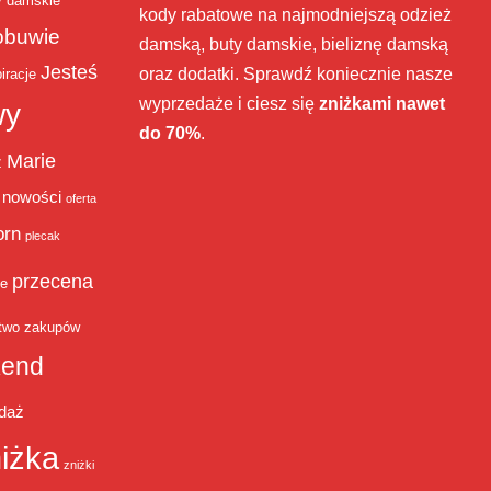
y damskie
kody rabatowe na najmodniejszą odzież
obuwie
damską, buty damskie, bieliznę damską
Jesteś
oraz dodatki. Sprawdź koniecznie nasze
iracje
wyprzedaże i ciesz się
zniżkami nawet
wy
do 70%
.
Marie
ż
nowości
oferta
orn
plecak
przecena
je
two zakupów
end
daż
iżka
zniżki