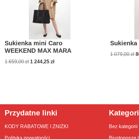
Sukienka mini Caro
Sukienka
WEEKEND MAX MARA
1 079,00
zł
8
1 659,00
zł
1 244,25
zł
Przydatne linki
Kategor
KODY RABATOWE I ZNIŻKI
Bez kategorii
Polityka prywatności
Biustonosze