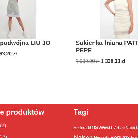
 podwójna LIU JO
Sukienka lniana PAT
PEPE
63,20
zł
1 999,00
zł
1 339,33
zł
ie produktów
Tagi
(2)
answear
Amfora
Arturo Vicci
bialcon
(27)
BonPrix