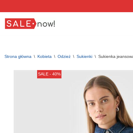
Przejdź
do
treści
Strona główna
\
Kobieta
\
Odzież
\
Sukienki
\
Sukienka jeansow
SALE - 40%