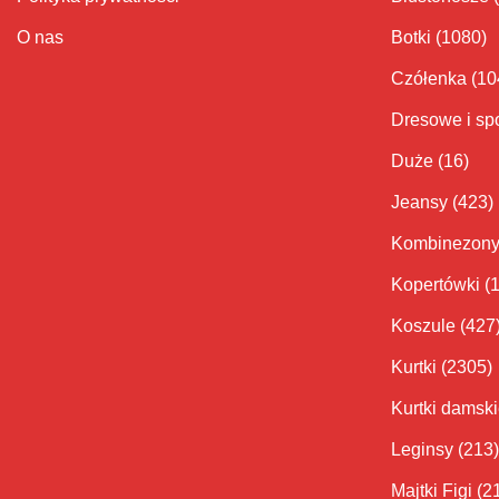
O nas
Botki
(1080)
Czółenka
(10
Dresowe i sp
Duże
(16)
Jeansy
(423)
Kombinezon
Kopertówki
(
Koszule
(427
Kurtki
(2305)
Kurtki damsk
Leginsy
(213)
Majtki Figi
(2