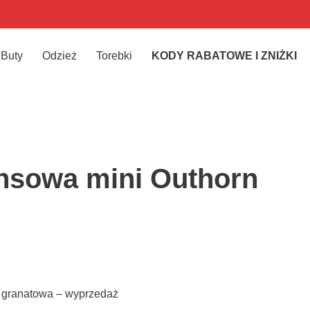
Buty
Odzież
Torebki
KODY RABATOWE I ZNIŻKI
nsowa mini Outhorn
 granatowa – wyprzedaż