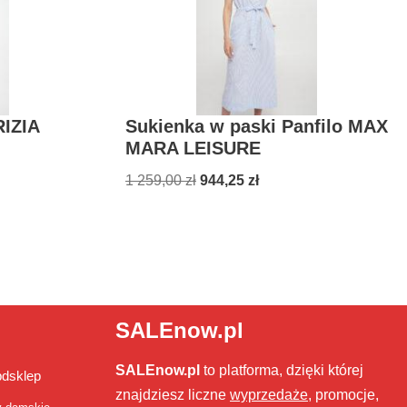
RIZIA
Sukienka w paski Panfilo MAX
MARA LEISURE
1 259,00
zł
944,25
zł
SALEnow.pl
SALEnow.pl
to platforma, dzięki której
bdsklep
znajdziesz liczne
wyprzedaże
, promocje,