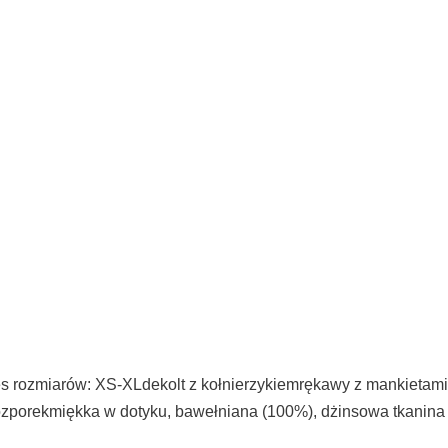
s rozmiarów: XS-XLdekolt z kołnierzykiemrękawy z mankietam
erozporekmiękka w dotyku, bawełniana (100%), dżinsowa tkanin