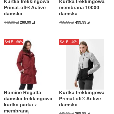
Kurtka trekkingowa
Kurtka trekkingowa
PrimaLoft® Active
membrana 10000
damska
damska
449,99
zł
269,99
zł
799,99
zł
499,99
zł
SALE - 69%
SALE - 40%
Romine Regatta
Kurtka trekkingowa
damska trekkingowa
PrimaLoft® Active
kurtka parka z
damska
membraną
449,99
zł
269,99
zł