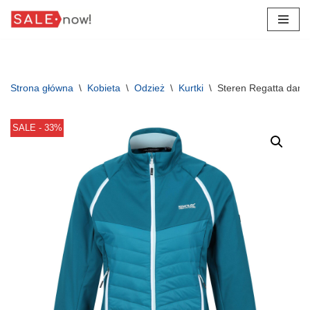
Przejdź
do
treści
Strona główna
\
Kobieta
\
Odzież
\
Kurtki
\
Steren Regatta dams
SALE - 33%