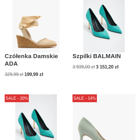
Czółenka Damskie
Szpilki BALMAIN
ADA
3 939,00
zł
3 151,20
zł
329,99
zł
199,99
zł
SALE - 20%
SALE - 14%