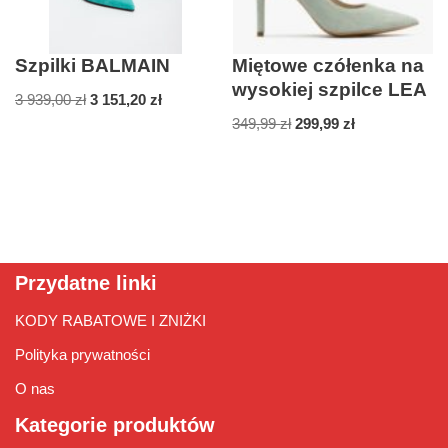
Szpilki BALMAIN
Miętowe czółenka na
wysokiej szpilce LEA
3 939,00
zł
3 151,20
zł
349,99
zł
299,99
zł
Przydatne linki
KODY RABATOWE I ZNIŻKI
Polityka prywatności
O nas
Kategorie produktów