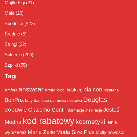
Majtki Figi
(21)
Małe
(26)
Spódnice
(422)
Średnie
(5)
Stringi
(22)
Sukienki
(206)
Szpilki
(55)
Tagi
answear
bialcon
bdsklep
Amfora
Arturo Vicci
biżuteria
Douglas
BonPrix
buty damskie
darmowa dostawa
eobuwie
Giacomo Conti
Jesteś
informacje
inspiracje
kod rabatowy
kosmetyki
Modna
letnia
Marie Zelie
Moda Size Plus
wyprzedaż
Molly
nowości