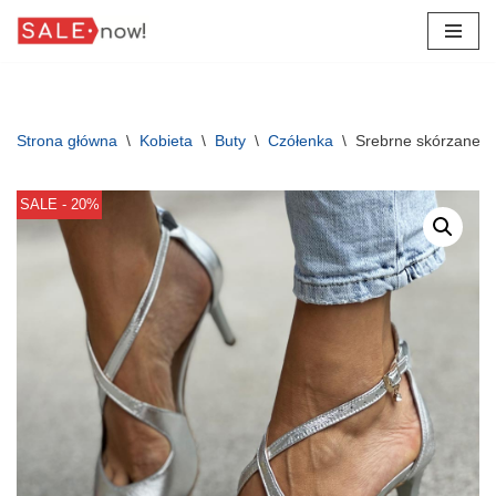
Przejdź
do
treści
Strona główna
\
Kobieta
\
Buty
\
Czółenka
\
Srebrne skórzane c
SALE - 20%