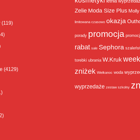
kosmetyki
letnia wyprzeda
Zelie
Moda Size Plus
Molly
okazja
Outh
limitowana czasowo
y
(119)
promocja
14)
porady
promoc
rabat
)
Sephora
szaleńs
sale
week
W.Kruk
torebki
ubrania
ie
(4129)
zniżek
wyprze
woda
Wielkanoc
zn
wyprzedaże
zestaw szkolny
1)
2)