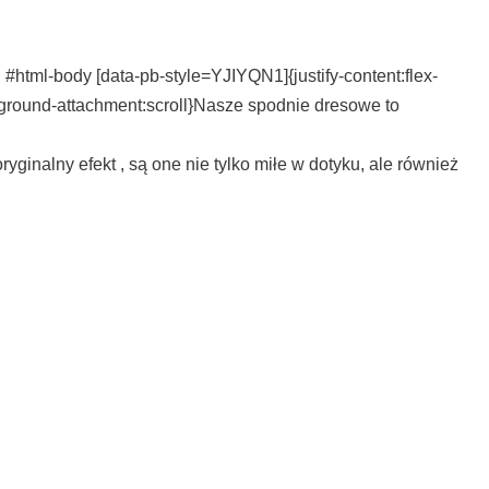
tml-body [data-pb-style=YJIYQN1]{justify-content:flex-
ckground-attachment:scroll}Nasze spodnie dresowe to
inalny efekt , są one nie tylko miłe w dotyku, ale również