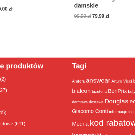
damskie
0,00
zł
99,99
zł
79,99
zł
ie produktów
Tagi
(2)
answear
Amfora
Arturo Vicci
bialcon
(27)
BonPrix
biżuteria
but
Douglas
e
darmowa dostawa
Giacomo Conti
informacje
insp
45)
kod rabato
Modna
ortowe
(611)