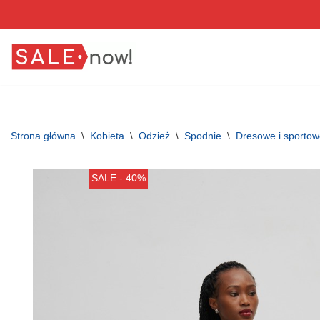
Przejdź
do
treści
Strona główna
\
Kobieta
\
Odzież
\
Spodnie
\
Dresowe i sporto
SALE - 40%