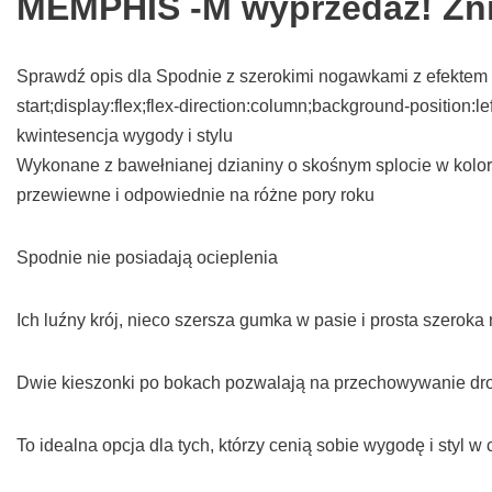
MEMPHIS -M wyprzedaż! Zn
Sprawdź opis dla Spodnie z szerokimi nogawkami z efektem 
start;display:flex;flex-direction:column;background-position
kwintesencja wygody i stylu
Wykonane z bawełnianej dzianiny o skośnym splocie w kolorze
przewiewne i odpowiednie na różne pory roku
Spodnie nie posiadają ocieplenia
Ich luźny krój, nieco szersza gumka w pasie i prosta szero
Dwie kieszonki po bokach pozwalają na przechowywanie dr
To idealna opcja dla tych, którzy cenią sobie wygodę i styl 