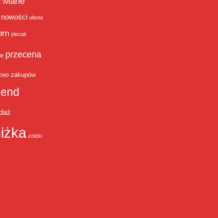
Marie
ż
nowości
oferta
orn
plecak
przecena
je
two zakupów
end
daż
iżka
zniżki