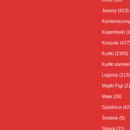
Jeansy
(423)
Kombinezon
Kopertówki
(
Koszule
(427
Kurtki
(2305)
Kurtki damsk
Leginsy
(213)
Majtki Figi
(2
Małe
(26)
Spódnice
(42
Średnie
(5)
Stringi
(22)