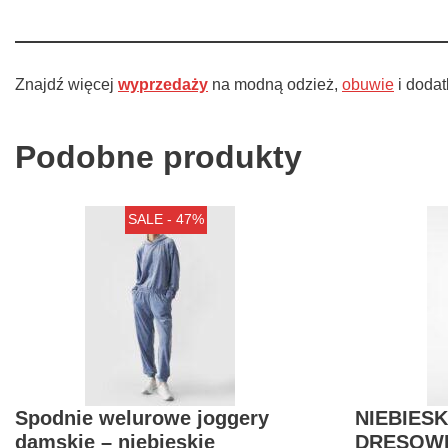
Znajdź więcej
wyprzedaży
na modną odzież,
obuwie
i dodat
Podobne produkty
SALE - 47%
Spodnie welurowe joggery
NIEBIESK
damskie – niebieskie
DRESOWE