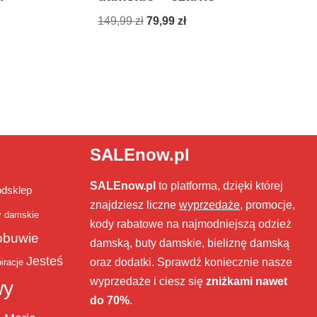
149,99
zł
79,99
zł
SALEnow.pl
SALEnow.pl
to platforma, dzięki której
bdsklep
znajdziesz liczne
wyprzedaże
, promocje,
y damskie
kody rabatowe na najmodniejszą odzież
obuwie
damską, buty damskie, bieliznę damską
Jesteś
oraz dodatki. Sprawdź koniecznie nasze
iracje
wyprzedaże i ciesz się
zniżkami nawet
wy
do 70%
.