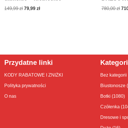
149,99
zł
79,99
zł
780,00
zł
71
Przydatne linki
Kategor
KODY RABATOWE I ZNIŻKI
Bez kategorii
Polityka prywatności
Biustonosze
O nas
Botki
(1080)
Czółenka
(10
Dresowe i sp
Duże
(16)