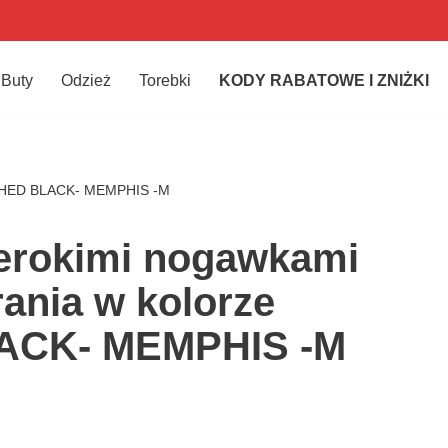
Buty
Odzież
Torebki
KODY RABATOWE I ZNIŻKI
WASHED BLACK- MEMPHIS -M
zerokimi nogawkami
rania w kolorze
CK- MEMPHIS -M