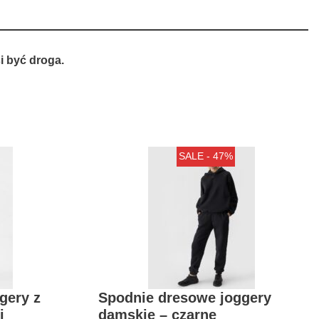
 być droga.
SALE - 47%
gery z
Spodnie dresowe joggery
i
damskie – czarne