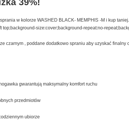
iżka 39%!
sprania w kolorze WASHED BLACK- MEMPHIS -M i kup taniej. #h
:left top;background-size:cover;background-repeat:no-repeat;ba
 czarnym , poddane dodatkowo spraniu aby uzyskać finalny oryg
ka nogawka gwarantują maksymalny komfort ruchu
obnych przedmiotów
w codziennym ubiorze