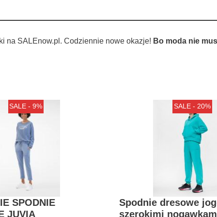
ki na SALEnow.pl. Codziennie nowe okazje!
Bo moda nie musi
SALE - 9%
SALE - 20%
IE SPODNIE
Spodnie dresowe jog
 JUVIA
szerokimi nogawkam