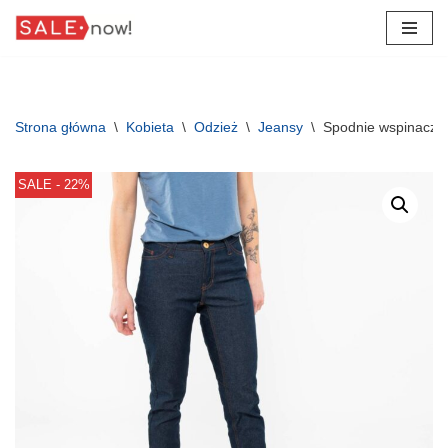
Przejdź
do
treści
Strona główna
\
Kobieta
\
Odzież
\
Jeansy
\
Spodnie wspinaczk
SALE - 22%