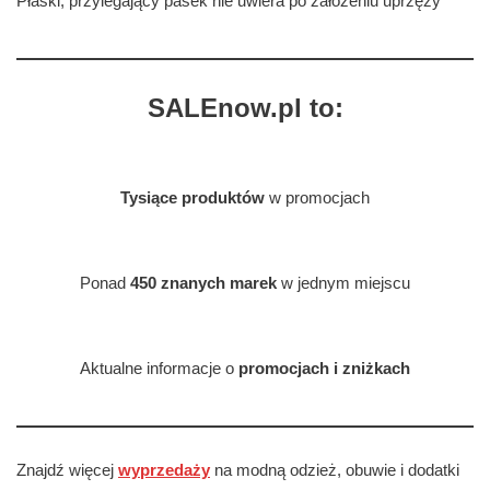
Płaski, przylegający pasek nie uwiera po założeniu uprzęży
SALEnow.pl to:
Tysiące produktów
w promocjach
Ponad
450 znanych marek
w jednym miejscu
Aktualne informacje o
promocjach i zniżkach
Znajdź więcej
wyprzedaży
na modną odzież, obuwie i dodatki