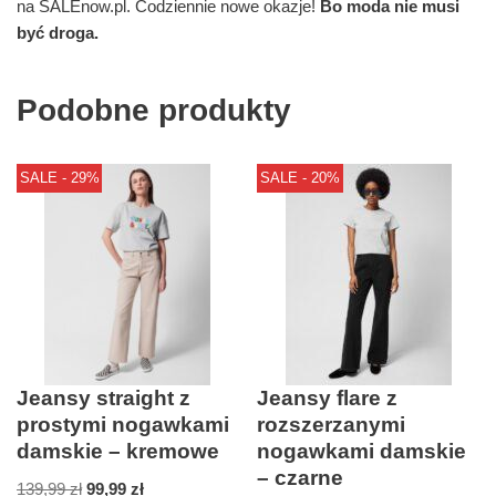
na SALEnow.pl. Codziennie nowe okazje!
Bo moda nie musi
być droga.
Podobne produkty
SALE - 29%
SALE - 20%
Jeansy straight z
Jeansy flare z
prostymi nogawkami
rozszerzanymi
damskie – kremowe
nogawkami damskie
– czarne
139,99
zł
99,99
zł