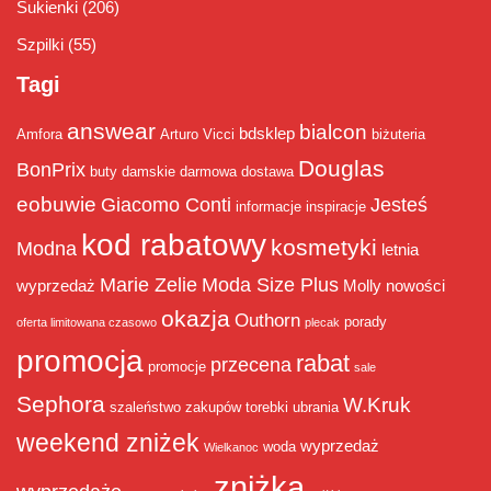
Sukienki
(206)
Szpilki
(55)
Tagi
answear
bialcon
bdsklep
Amfora
Arturo Vicci
biżuteria
Douglas
BonPrix
buty damskie
darmowa dostawa
eobuwie
Giacomo Conti
Jesteś
informacje
inspiracje
kod rabatowy
kosmetyki
Modna
letnia
Marie Zelie
Moda Size Plus
wyprzedaż
Molly
nowości
okazja
Outhorn
porady
oferta limitowana czasowo
plecak
promocja
rabat
przecena
promocje
sale
Sephora
W.Kruk
szaleństwo zakupów
torebki
ubrania
weekend zniżek
wyprzedaż
woda
Wielkanoc
zniżka