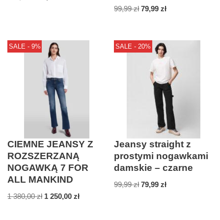
99,99
zł
79,99
zł
SALE - 9%
SALE - 20%
CIEMNE JEANSY Z
Jeansy straight z
ROZSZERZANĄ
prostymi nogawkami
NOGAWKĄ 7 FOR
damskie – czarne
ALL MANKIND
99,99
zł
79,99
zł
1 380,00
zł
1 250,00
zł