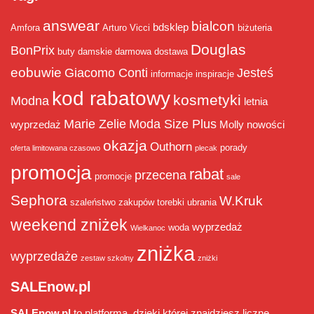
answear
bialcon
bdsklep
Amfora
Arturo Vicci
biżuteria
Douglas
BonPrix
buty damskie
darmowa dostawa
eobuwie
Giacomo Conti
Jesteś
informacje
inspiracje
kod rabatowy
kosmetyki
Modna
letnia
Marie Zelie
Moda Size Plus
wyprzedaż
Molly
nowości
okazja
Outhorn
porady
oferta limitowana czasowo
plecak
promocja
rabat
przecena
promocje
sale
Sephora
W.Kruk
szaleństwo zakupów
torebki
ubrania
weekend zniżek
wyprzedaż
woda
Wielkanoc
zniżka
wyprzedaże
zestaw szkolny
zniżki
SALEnow.pl
SALEnow.pl
to platforma, dzięki której znajdziesz liczne