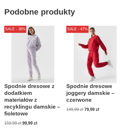
Podobne produkty
SALE - 38%
SALE - 47%
Spodnie dresowe z
Spodnie dresowe
dodatkiem
joggery damskie –
materiałów z
czerwone
recyklingu damskie –
149,99
zł
79,99
zł
fioletowe
159,99
zł
99,99
zł