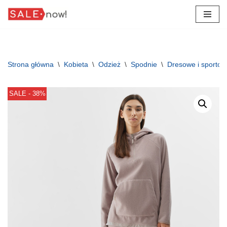
Przejdź
do
treści
Strona główna
\
Kobieta
\
Odzież
\
Spodnie
\
Dresowe i sporto
SALE - 38%