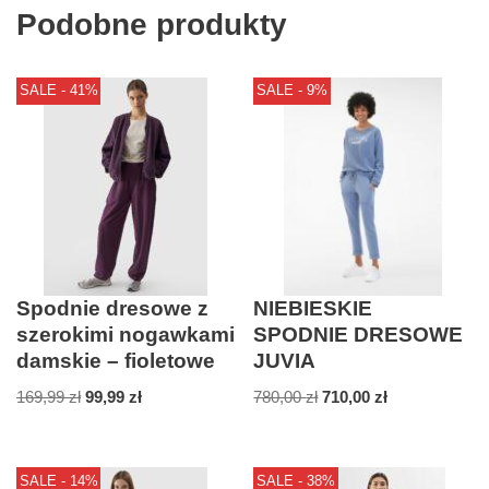
Podobne produkty
SALE - 41%
SALE - 9%
Spodnie dresowe z
NIEBIESKIE
szerokimi nogawkami
SPODNIE DRESOWE
damskie – fioletowe
JUVIA
169,99
zł
99,99
zł
780,00
zł
710,00
zł
SALE - 14%
SALE - 38%