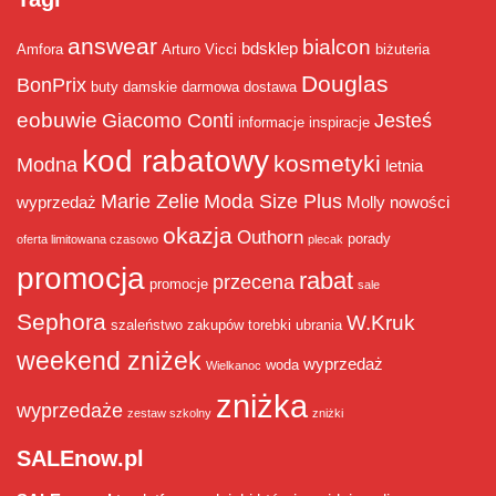
answear
bialcon
bdsklep
Amfora
Arturo Vicci
biżuteria
Douglas
BonPrix
buty damskie
darmowa dostawa
eobuwie
Giacomo Conti
Jesteś
informacje
inspiracje
kod rabatowy
kosmetyki
Modna
letnia
Marie Zelie
Moda Size Plus
wyprzedaż
Molly
nowości
okazja
Outhorn
porady
oferta limitowana czasowo
plecak
promocja
rabat
przecena
promocje
sale
Sephora
W.Kruk
szaleństwo zakupów
torebki
ubrania
weekend zniżek
wyprzedaż
woda
Wielkanoc
zniżka
wyprzedaże
zestaw szkolny
zniżki
SALEnow.pl