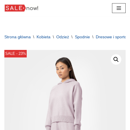
Przejdź
do
treści
Strona główna
\
Kobieta
\
Odzież
\
Spodnie
\
Dresowe i sporto
SALE - 23%