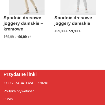
Spodnie dresowe
Spodnie dresowe
joggery damskie –
joggery damskie
kremowe
129,99
zł
59,99
zł
169,99
zł
99,99
zł
Przydatne linki
KODY RABATOWE I ZNIŻKI
Polityka prywatności
O nas