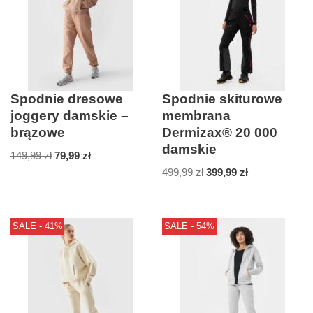
Spodnie dresowe
Spodnie skiturowe
joggery damskie –
membrana
brązowe
Dermizax® 20 000
damskie
149,99
zł
79,99
zł
499,99
zł
399,99
zł
SALE - 41%
SALE - 54%