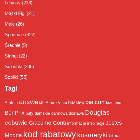
Leginsy
(213)
Majtki Figi
(21)
Małe
(26)
Spódnice
(422)
Średnie
(5)
Stringi
(22)
Sukienki
(206)
Szpilki
(55)
Tagi
answear
bialcon
bdsklep
Amfora
Arturo Vicci
biżuteria
Douglas
BonPrix
buty damskie
darmowa dostawa
eobuwie
Giacomo Conti
Jesteś
informacje
inspiracje
kod rabatowy
kosmetyki
Modna
letnia