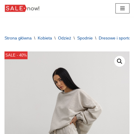
Przejdź
do
treści
Strona główna
\
Kobieta
\
Odzież
\
Spodnie
\
Dresowe i sporto
SALE - 40%