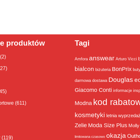
ie produktów
Tagi
(2)
answear
Amfora
Arturo Vicci
bialcon
(27)
BonPrix
biżuteria
but
Douglas
e
darmowa dostawa
Giacomo Conti
informacje
insp
45)
kod rabato
Modna
ortowe
(611)
kosmetyki
letnia wyprzeda
Zelie
Moda Size Plus
Molly
okazja
Outh
limitowana czasowo
y
(119)