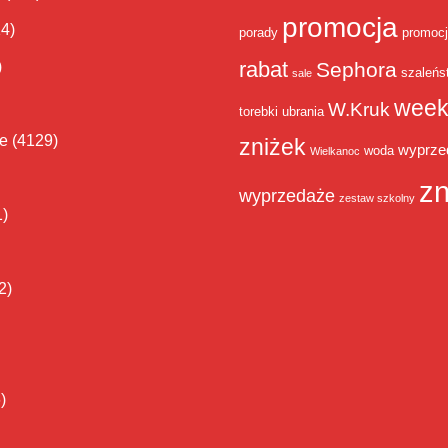
promocja
14)
porady
promoc
rabat
)
Sephora
szaleńs
sale
week
W.Kruk
torebki
ubrania
ie
(4129)
zniżek
wyprze
woda
Wielkanoc
zn
wyprzedaże
zestaw szkolny
1)
2)
)