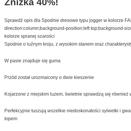
Zniżka 40%!
Sprawdź opis dla Spodnie dresowe typu jogger w kolorze FADE
direction:column;background-position:left top;background-s
kolorze spranej szarości
Spodnie o luźnym kroju, z wysokim stanem oraz charakter
W pasie znajduje się guma
Przód został urozmaicony o dwie kieszenie
Kojarzone z miejskim luzem, świetnie sprawdzą się również 
Perfekcyjnie tuszują wszelkie niedoskonałości sylwetki i g
topem