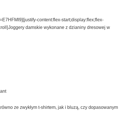
FMI9]{justify-content:flex-start;display:flex;flex-
scroll}Joggery damskie wykonane z dzianiny dresowej w
ant
arówno ze zwykłym t-shirtem, jak i bluzą, czy dopasowanym