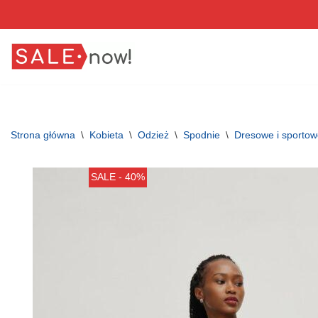
Przejdź
do
treści
Strona główna
\
Kobieta
\
Odzież
\
Spodnie
\
Dresowe i sporto
SALE - 40%