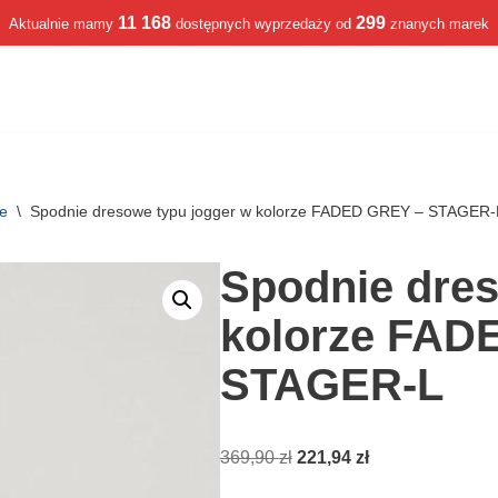
11 168
299
Aktualnie mamy
dostępnych wyprzedaży od
znanych marek
we
\
Spodnie dresowe typu jogger w kolorze FADED GREY – STAGER-
Spodnie dres
kolorze FAD
STAGER-L
369,90
zł
221,94
zł