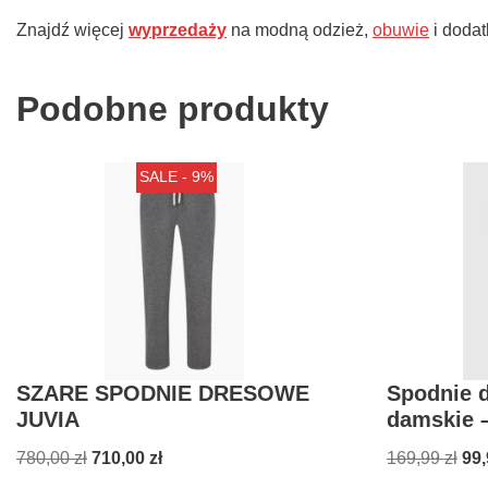
Znajdź więcej
wyprzedaży
na modną odzież,
obuwie
i dodat
Podobne produkty
SALE - 9%
SZARE SPODNIE DRESOWE
Spodnie 
JUVIA
damskie 
780,00
zł
710,00
zł
169,99
zł
99