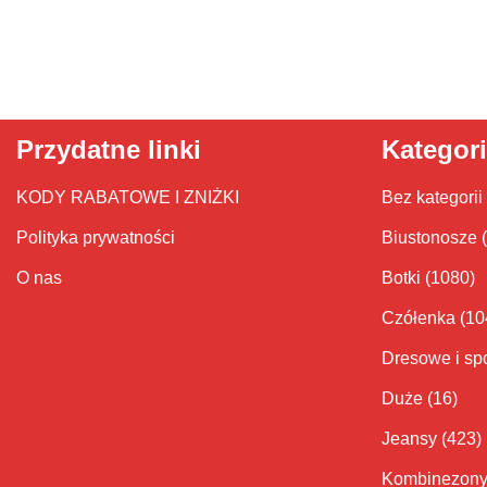
Przydatne linki
Kategor
KODY RABATOWE I ZNIŻKI
Bez kategorii
Polityka prywatności
Biustonosze
O nas
Botki
(1080)
Czółenka
(10
Dresowe i sp
Duże
(16)
Jeansy
(423)
Kombinezon