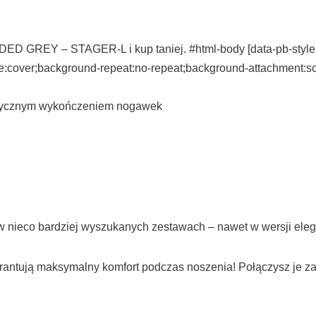
D GREY – STAGER-L i kup taniej. #html-body [data-pb-style=E7H
ize:cover;background-repeat:no-repeat;background-attachment:
ystycznym wykończeniem nogawek
w nieco bardziej wyszukanych zestawach – nawet w wersji eleg
warantują maksymalny komfort podczas noszenia! Połączysz je z