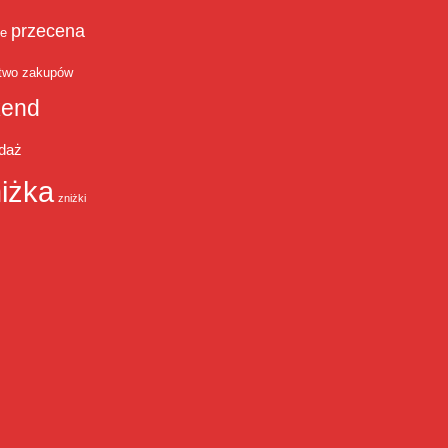
przecena
je
two zakupów
end
daż
iżka
zniżki