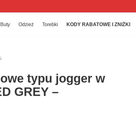
Buty
Odzież
Torebki
KODY RABATOWE I ZNIŻKI
L
owe typu jogger w
ED GREY –