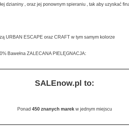
j dzianiny , oraz jej ponownym spieraniu , tak aby uzyskać fina
 z bluzą URBAN ESCAPE oraz CRAFT w tym samym kolorze
d: 100% Bawełna ZALECANA PIELĘGNACJA:
SALEnow.pl to:
Ponad
450 znanych marek
w jednym miejscu