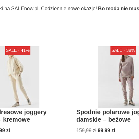
ki na SALEnow.pl. Codziennie nowe okazje!
Bo moda nie musi
SALE - 41%
SALE - 38%
dresowe joggery
Spodnie polarowe jo
– kremowe
damskie – beżowe
,99
zł
159,99
zł
99,99
zł