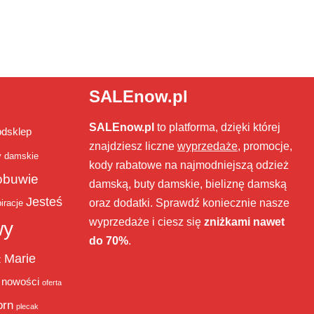
SALEnow.pl
SALEnow.pl
to platforma, dzięki której
bdsklep
znajdziesz liczne
wyprzedaże
, promocje,
y damskie
kody rabatowe na najmodniejszą odzież
obuwie
damską, buty damskie, bieliznę damską
Jesteś
oraz dodatki. Sprawdź koniecznie nasze
iracje
wyprzedaże i ciesz się
zniżkami nawet
wy
do 70%
.
Marie
ż
nowości
oferta
orn
plecak