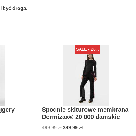
 być droga.
SALE - 20%
ggery
Spodnie skiturowe membrana
Dermizax® 20 000 damskie
499,99
zł
399,99
zł