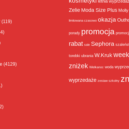
kosmetyki
letnia wyprzeda
Zelie
Moda Size Plus
Molly
okazja
Outh
limitowana czasowo
y
(119)
promocja
14)
porady
promoc
rabat
)
Sephora
szaleńs
sale
week
W.Kruk
torebki
ubrania
ie
(4129)
zniżek
wyprze
woda
Wielkanoc
zn
wyprzedaże
zestaw szkolny
1)
2)