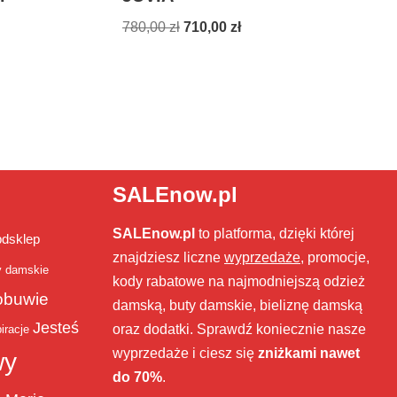
780,00
zł
710,00
zł
SALEnow.pl
SALEnow.pl
to platforma, dzięki której
bdsklep
znajdziesz liczne
wyprzedaże
, promocje,
y damskie
kody rabatowe na najmodniejszą odzież
obuwie
damską, buty damskie, bieliznę damską
Jesteś
oraz dodatki. Sprawdź koniecznie nasze
iracje
wyprzedaże i ciesz się
zniżkami nawet
wy
do 70%
.