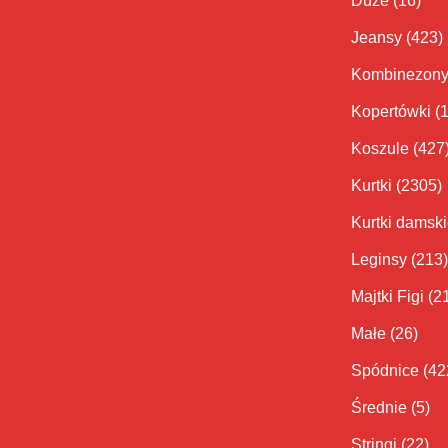
Duże
(16)
Jeansy
(423)
Kombinezon
Kopertówki
(
Koszule
(427
Kurtki
(2305)
Kurtki damsk
Leginsy
(213)
Majtki Figi
(2
Małe
(26)
Spódnice
(42
Średnie
(5)
Stringi
(22)