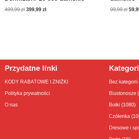
499,99
zł
399,99
zł
99,99
zł
59,
Przydatne linki
Kategor
KODY RABATOWE I ZNIŻKI
Bez kategorii
Polityka prywatności
Biustonosze
O nas
Botki
(1080)
Czółenka
(10
Dresowe i sp