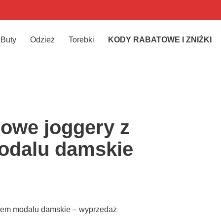
Buty
Odzież
Torebki
KODY RABATOWE I ZNIŻKI
owe joggery z
odalu damskie
kiem modalu damskie – wyprzedaż