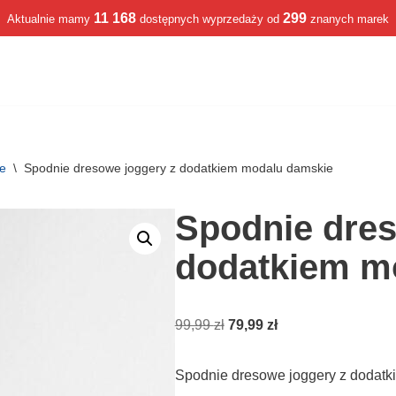
11 168
299
Aktualnie mamy
dostępnych wyprzedaży od
znanych marek
we
\
Spodnie dresowe joggery z dodatkiem modalu damskie
Spodnie dres
dodatkiem m
99,99
zł
79,99
zł
Spodnie dresowe joggery z dodat