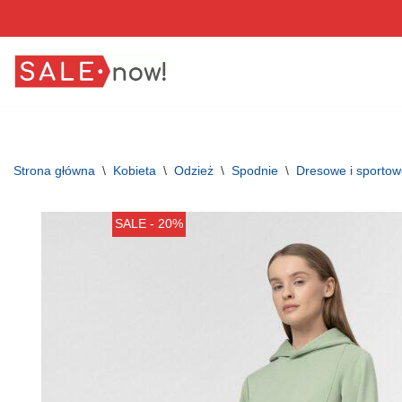
Przejdź
do
treści
Strona główna
\
Kobieta
\
Odzież
\
Spodnie
\
Dresowe i sporto
SALE - 20%