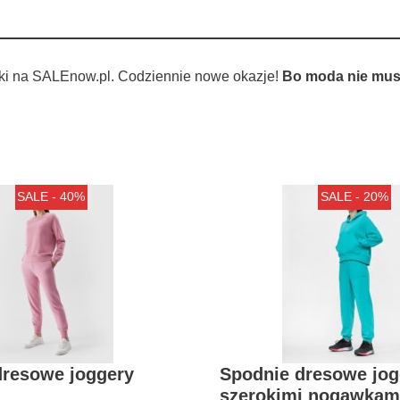
ki na SALEnow.pl. Codziennie nowe okazje!
Bo moda nie musi
SALE - 40%
SALE - 20%
dresowe joggery
Spodnie dresowe jog
szerokimi nogawkam