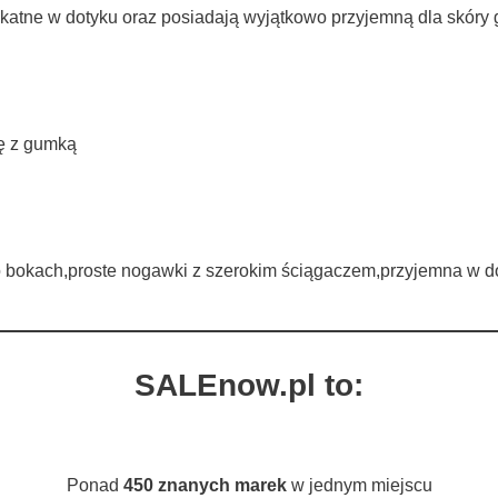
katne w dotyku oraz posiadają wyjątkowo przyjemną dla skóry g
ię z gumką
o bokach,proste nogawki z szerokim ściągaczem,przyjemna w d
SALEnow.pl to:
Ponad
450 znanych marek
w jednym miejscu