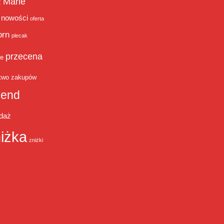
Marie
ż
nowości
oferta
orn
plecak
przecena
je
two zakupów
end
daż
iżka
zniżki