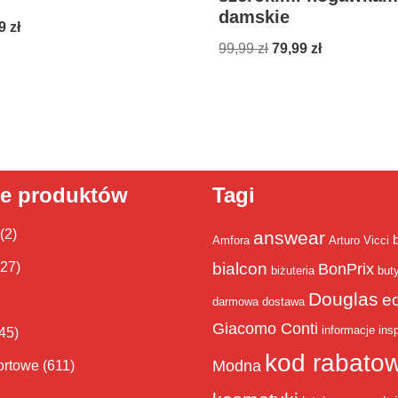
damskie
99
zł
99,99
zł
79,99
zł
ie produktów
Tagi
(2)
answear
Amfora
Arturo Vicci
bialcon
(27)
BonPrix
biżuteria
but
Douglas
e
darmowa dostawa
Giacomo Conti
informacje
insp
45)
kod rabato
Modna
ortowe
(611)