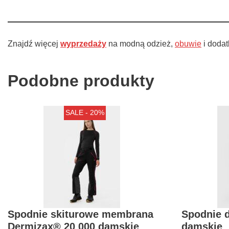
Znajdź więcej
wyprzedaży
na modną odzież,
obuwie
i dodat
Podobne produkty
SALE - 20%
Spodnie skiturowe membrana
Spodnie 
Dermizax® 20 000 damskie
damskie