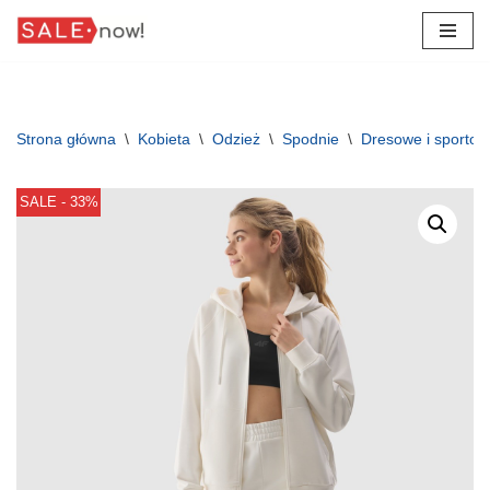
Przejdź
do
treści
Strona główna
\
Kobieta
\
Odzież
\
Spodnie
\
Dresowe i sporto
SALE - 33%