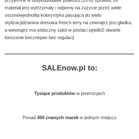
przyjemne w dotykudodatek poliestru (20%) sprawia, że
materiał jest wytrzymały i odporny na zużycie przez wiele
sezonówjednolita kolorystyka pasująca do wielu
stylizacjidzianina dresowa french terry na zewnątrz jest gładka,
a wewnątrz ma widoczny splot w postaci pętelki2 otwarte
kieszenie bocznepas bez regulacji
SALEnow.pl to:
Tysiące produktów
w promocjach
Ponad
450 znanych marek
w jednym miejscu