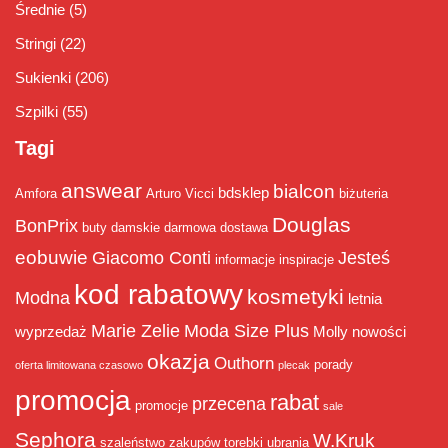
Średnie
(5)
Stringi
(22)
Sukienki
(206)
Szpilki
(55)
Tagi
answear
bialcon
bdsklep
Amfora
Arturo Vicci
biżuteria
Douglas
BonPrix
buty damskie
darmowa dostawa
eobuwie
Giacomo Conti
Jesteś
informacje
inspiracje
kod rabatowy
kosmetyki
Modna
letnia
Marie Zelie
Moda Size Plus
wyprzedaż
Molly
nowości
okazja
Outhorn
porady
oferta limitowana czasowo
plecak
promocja
rabat
przecena
promocje
sale
Sephora
W.Kruk
szaleństwo zakupów
torebki
ubrania