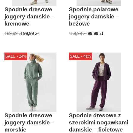
Spodnie dresowe
Spodnie polarowe
joggery damskie –
joggery damskie –
kremowe
beżowe
169,99
zł
99,99
zł
159,99
zł
99,99
zł
SALE - 24%
SALE - 41%
Spodnie dresowe
Spodnie dresowe z
joggery damskie –
szerokimi nogawkami
morskie
damskie – fioletowe