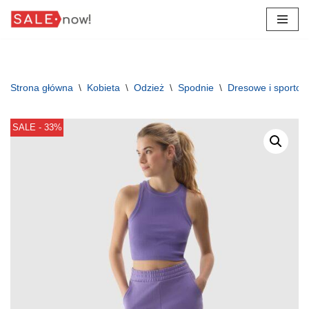
Przejdź
do
treści
Strona główna
\
Kobieta
\
Odzież
\
Spodnie
\
Dresowe i sporto
SALE - 33%