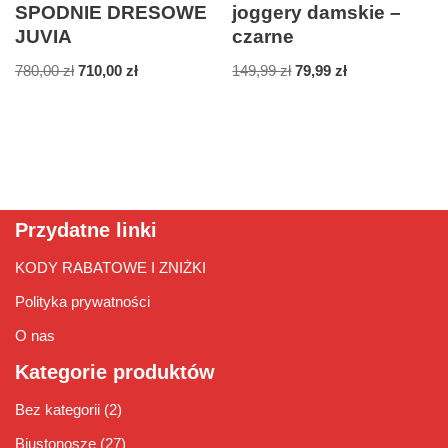
SPODNIE DRESOWE
joggery damskie –
JUVIA
czarne
780,00
zł
710,00
zł
149,99
zł
79,99
zł
Przydatne linki
KODY RABATOWE I ZNIŻKI
Polityka prywatności
O nas
Kategorie produktów
Bez kategorii
(2)
Biustonosze
(27)