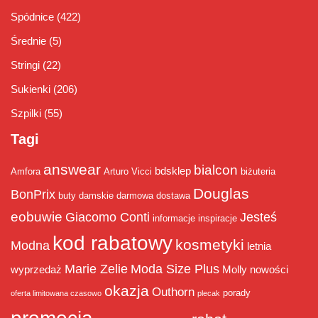
Spódnice
(422)
Średnie
(5)
Stringi
(22)
Sukienki
(206)
Szpilki
(55)
Tagi
answear
bialcon
bdsklep
Amfora
Arturo Vicci
biżuteria
Douglas
BonPrix
buty damskie
darmowa dostawa
eobuwie
Giacomo Conti
Jesteś
informacje
inspiracje
kod rabatowy
kosmetyki
Modna
letnia
Marie Zelie
Moda Size Plus
wyprzedaż
Molly
nowości
okazja
Outhorn
porady
oferta limitowana czasowo
plecak