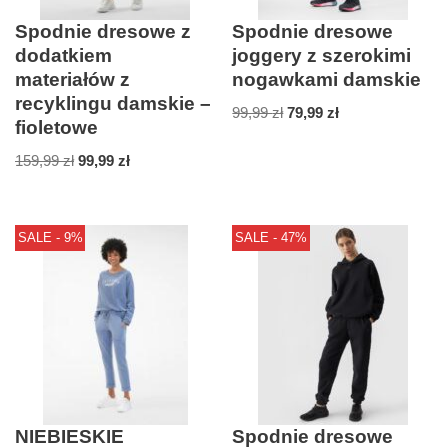
Spodnie dresowe z
Spodnie dresowe
dodatkiem
joggery z szerokimi
materiałów z
nogawkami damskie
recyklingu damskie –
99,99
zł
79,99
zł
fioletowe
159,99
zł
99,99
zł
SALE - 9%
SALE - 47%
NIEBIESKIE
Spodnie dresowe