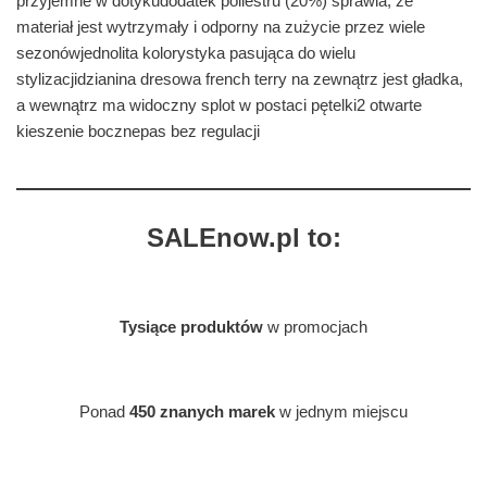
przyjemne w dotykudodatek poliestru (20%) sprawia, że
materiał jest wytrzymały i odporny na zużycie przez wiele
sezonówjednolita kolorystyka pasująca do wielu
stylizacjidzianina dresowa french terry na zewnątrz jest gładka,
a wewnątrz ma widoczny splot w postaci pętelki2 otwarte
kieszenie bocznepas bez regulacji
SALEnow.pl to:
Tysiące produktów
w promocjach
Ponad
450 znanych marek
w jednym miejscu