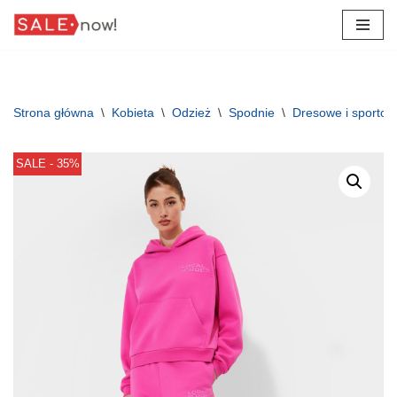
Przejdź
do
treści
Strona główna
\
Kobieta
\
Odzież
\
Spodnie
\
Dresowe i sporto
SALE - 35%