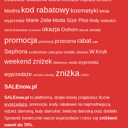
kod rabatowy
kosmetyki
Modna
letnia
Marie Zelie
Moda Size Plus
wyprzedaż
Molly
nowości
okazja
Outhorn
porady
oferta limitowana czasowo
plecak
promocja
rabat
przecena
promocje
sale
Sephora
W.Kruk
szaleństwo zakupów
torebki
ubrania
weekend zniżek
wyprzedaż
woda
Wielkanoc
zniżka
wyprzedaże
zestaw szkolny
zniżki
SALEnow.pl
SALEnow.pl
to platforma, dzięki której znajdziesz liczne
wyprzedaże
, promocje, kody rabatowe na najmodniejszą
odzież damską, buty damskie, bieliznę damską oraz dodatki.
Sprawdź koniecznie nasze wyprzedaże i ciesz się
zniżkami
nawet do 70%
.