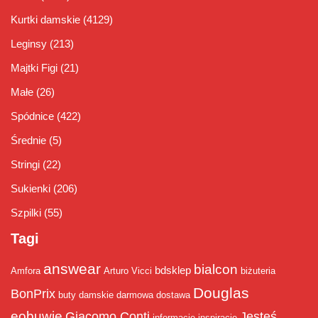
Kurtki damskie
(4129)
Leginsy
(213)
Majtki Figi
(21)
Małe
(26)
Spódnice
(422)
Średnie
(5)
Stringi
(22)
Sukienki
(206)
Szpilki
(55)
Tagi
answear
bialcon
bdsklep
Amfora
Arturo Vicci
biżuteria
Douglas
BonPrix
buty damskie
darmowa dostawa
eobuwie
Giacomo Conti
Jesteś
informacje
inspiracje