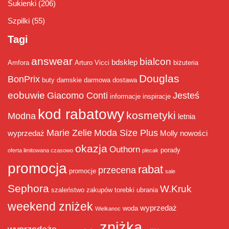
Sukienki
(206)
Szpilki
(55)
Tagi
answear
bialcon
bdsklep
Amfora
Arturo Vicci
biżuteria
Douglas
BonPrix
buty damskie
darmowa dostawa
eobuwie
Giacomo Conti
Jesteś
informacje
inspiracje
kod rabatowy
kosmetyki
Modna
letnia
Marie Zelie
Moda Size Plus
wyprzedaż
Molly
nowości
okazja
Outhorn
porady
oferta limitowana czasowo
plecak
promocja
rabat
przecena
promocje
sale
Sephora
W.Kruk
szaleństwo zakupów
torebki
ubrania
weekend zniżek
wyprzedaż
woda
Wielkanoc
zniżka