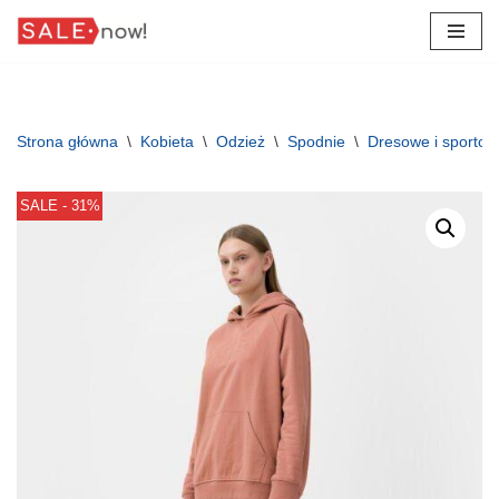
Przejdź
do
treści
Strona główna
\
Kobieta
\
Odzież
\
Spodnie
\
Dresowe i sporto
SALE - 31%