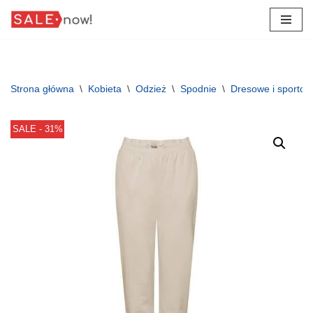
Przejdź
do
treści
Strona główna
\
Kobieta
\
Odzież
\
Spodnie
\
Dresowe i sporto
SALE - 31%