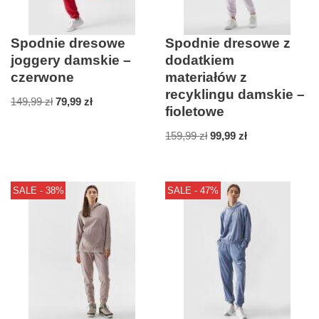
Spodnie dresowe
Spodnie dresowe z
joggery damskie –
dodatkiem
czerwone
materiałów z
recyklingu damskie –
149,99
zł
79,99
zł
fioletowe
159,99
zł
99,99
zł
SALE - 38%
SALE - 47%