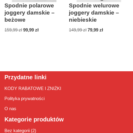
Spodnie polarowe
Spodnie welurowe
joggery damskie –
joggery damskie –
beżowe
niebieskie
159,99
zł
99,99
zł
149,99
zł
79,99
zł
Przydatne linki
KODY RABATOWE I ZNIŻKI
Polityka prywatności
O nas
Kategorie produktów
Bez kategorii
(2)