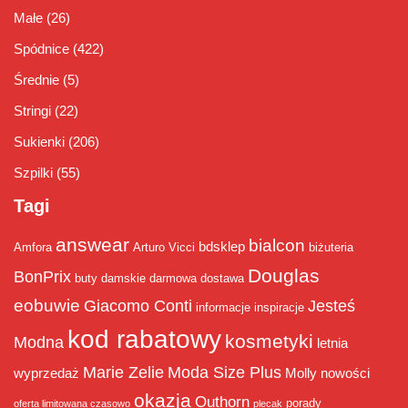
Małe
(26)
Spódnice
(422)
Średnie
(5)
Stringi
(22)
Sukienki
(206)
Szpilki
(55)
Tagi
answear
bialcon
bdsklep
Amfora
Arturo Vicci
biżuteria
Douglas
BonPrix
buty damskie
darmowa dostawa
eobuwie
Giacomo Conti
Jesteś
informacje
inspiracje
kod rabatowy
kosmetyki
Modna
letnia
Marie Zelie
Moda Size Plus
wyprzedaż
Molly
nowości
okazja
Outhorn
porady
oferta limitowana czasowo
plecak