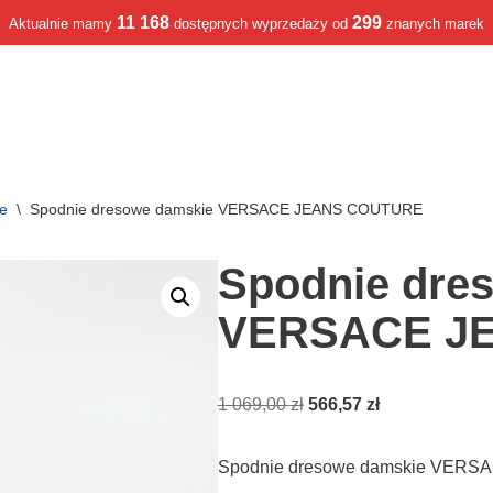
11 168
299
Aktualnie mamy
dostępnych wyprzedaży od
znanych marek
we
\
Spodnie dresowe damskie VERSACE JEANS COUTURE
Spodnie dre
VERSACE J
1 069,00
zł
566,57
zł
Spodnie dresowe damskie VERS