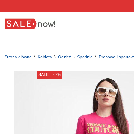
Przejdź
do
treści
Strona główna
\
Kobieta
\
Odzież
\
Spodnie
\
Dresowe i sporto
SALE - 47%