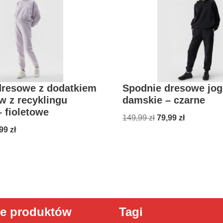
dresowe z dodatkiem
Spodnie dresowe jog
w z recyklingu
damskie – czarne
 fioletowe
149,99
zł
79,99
zł
,99
zł
ie produktów
Tagi