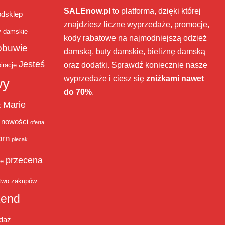
SALEnow.pl
to platforma, dzięki której
bdsklep
znajdziesz liczne
wyprzedaże
, promocje,
y damskie
kody rabatowe na najmodniejszą odzież
obuwie
damską, buty damskie, bieliznę damską
Jesteś
oraz dodatki. Sprawdź koniecznie nasze
iracje
wyprzedaże i ciesz się
zniżkami nawet
wy
do 70%
.
Marie
ż
nowości
oferta
orn
plecak
przecena
je
two zakupów
end
daż