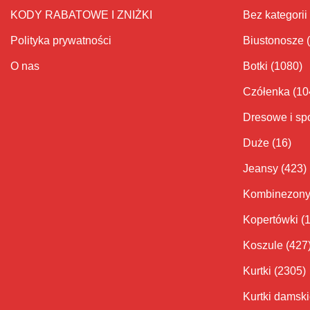
KODY RABATOWE I ZNIŻKI
Bez kategorii
Polityka prywatności
Biustonosze
O nas
Botki
(1080)
Czółenka
(10
Dresowe i sp
Duże
(16)
Jeansy
(423)
Kombinezon
Kopertówki
(
Koszule
(427
Kurtki
(2305)
Kurtki damsk