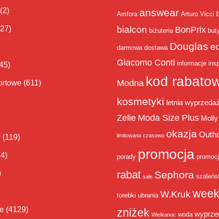
(2)
answear
Amfora
Arturo Vicci
bialcon
(27)
BonPrix
biżuteria
but
Douglas
e
darmowa dostawa
Giacomo Conti
informacje
insp
45)
kod rabato
Modna
ortowe
(611)
kosmetyki
letnia wyprzeda
Zelie
Moda Size Plus
Molly
okazja
Outh
limitowana czasowo
y
(119)
promocja
14)
porady
promoc
rabat
)
Sephora
szaleńs
sale
week
W.Kruk
torebki
ubrania
ie
(4129)
zniżek
wyprze
woda
Wielkanoc