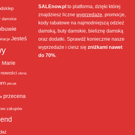
SALEnow.pl
to platforma, dzięki której
bdsklep
znajdziesz liczne
wyprzedaże
, promocje,
y damskie
kody rabatowe na najmodniejszą odzież
obuwie
damską, buty damskie, bieliznę damską
Jesteś
oraz dodatki. Sprawdź koniecznie nasze
iracje
wyprzedaże i ciesz się
zniżkami nawet
wy
do 70%
.
Marie
ż
nowości
oferta
orn
plecak
przecena
je
two zakupów
end
daż