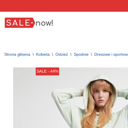
Przejdź
do
treści
Strona główna
\
Kobieta
\
Odzież
\
Spodnie
\
Dresowe i sporto
SALE - 44%