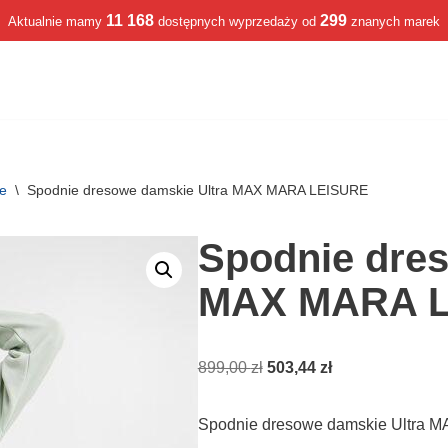
11 168
299
Aktualnie mamy
dostępnych wyprzedaży od
znanych marek
we
\
Spodnie dresowe damskie Ultra MAX MARA LEISURE
Spodnie dres
MAX MARA 
899,00
zł
503,44
zł
Spodnie dresowe damskie Ultra