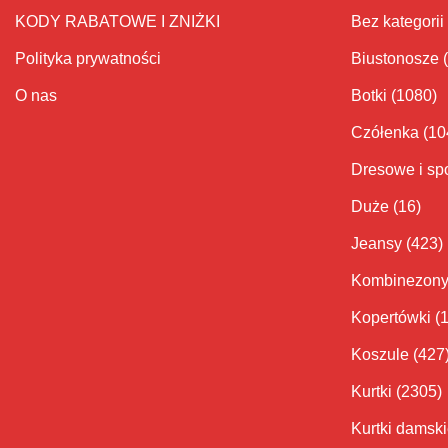
KODY RABATOWE I ZNIŻKI
Bez kategorii
Polityka prywatności
Biustonosze
O nas
Botki
(1080)
Czółenka
(10
Dresowe i sp
Duże
(16)
Jeansy
(423)
Kombinezon
Kopertówki
(
Koszule
(427
Kurtki
(2305)
Kurtki damsk