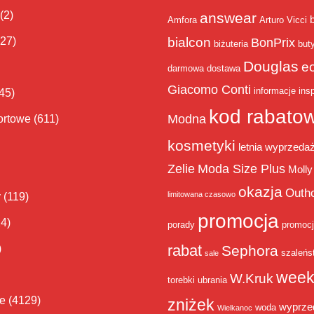
(2)
answear
Amfora
Arturo Vicci
bialcon
(27)
BonPrix
biżuteria
but
Douglas
e
darmowa dostawa
Giacomo Conti
informacje
insp
45)
kod rabato
Modna
ortowe
(611)
kosmetyki
letnia wyprzeda
Zelie
Moda Size Plus
Molly
okazja
Outh
limitowana czasowo
y
(119)
promocja
14)
porady
promoc
rabat
)
Sephora
szaleńs
sale
week
W.Kruk
torebki
ubrania
ie
(4129)
zniżek
wyprze
woda
Wielkanoc