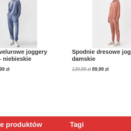
welurowe joggery
Spodnie dresowe jog
 niebieskie
damskie
,99
zł
129,99
zł
89,99
zł
ie produktów
Tagi