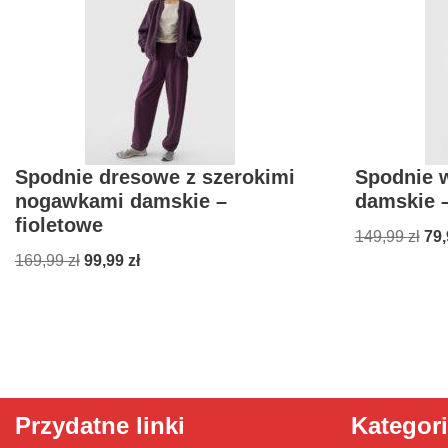
Spodnie dresowe z szerokimi
Spodnie 
nogawkami damskie –
damskie –
fioletowe
149,99
zł
79
169,99
zł
99,99
zł
Przydatne linki
Kategor