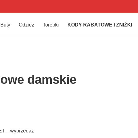
Buty
Odzież
Torebki
KODY RABATOWE I ZNIŻKI
sowe damskie
ET – wyprzedaż