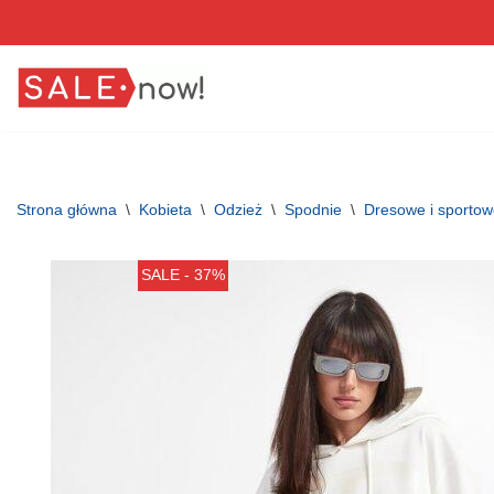
Przejdź
do
treści
Strona główna
\
Kobieta
\
Odzież
\
Spodnie
\
Dresowe i sporto
SALE - 37%