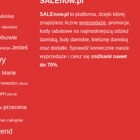
SALEnow.pl
SALEnow.pl
to platforma, dzięki której
bdsklep
znajdziesz liczne
wyprzedaże
, promocje,
y damskie
kody rabatowe na najmodniejszą odzież
obuwie
damską, buty damskie, bieliznę damską
Jesteś
oraz dodatki. Sprawdź koniecznie nasze
iracje
wyprzedaże i ciesz się
zniżkami nawet
wy
do 70%
.
Marie
ż
nowości
oferta
orn
plecak
przecena
je
two zakupów
end