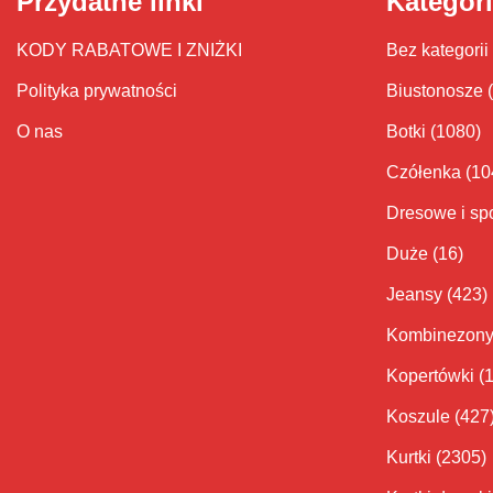
Przydatne linki
Kategor
KODY RABATOWE I ZNIŻKI
Bez kategorii
Polityka prywatności
Biustonosze
O nas
Botki
(1080)
Czółenka
(10
Dresowe i sp
Duże
(16)
Jeansy
(423)
Kombinezon
Kopertówki
(
Koszule
(427
Kurtki
(2305)