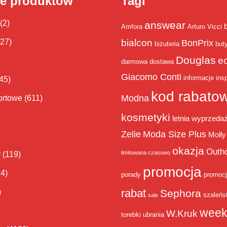
ie produktów
Tagi
(2)
answear
Amfora
Arturo Vicci
bialcon
(27)
BonPrix
biżuteria
but
Douglas
e
darmowa dostawa
Giacomo Conti
informacje
insp
45)
kod rabato
Modna
ortowe
(611)
kosmetyki
letnia wyprzeda
Zelie
Moda Size Plus
Molly
okazja
Outh
limitowana czasowo
y
(119)
promocja
14)
porady
promoc
rabat
)
Sephora
szaleńs
sale
week
W.Kruk
torebki
ubrania