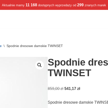
11 168
299
Aktualnie mamy
dostępnych wyprzedaży od
znanych marek
we
\
Spodnie dresowe damskie TWINSET
Spodnie dre
TWINSET
859,00
zł
541,17
zł
Spodnie dresowe damskie TWINS