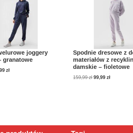
welurowe joggery
Spodnie dresowe z 
– granatowe
materiałów z recykli
damskie – fioletowe
,99
zł
159,99
zł
99,99
zł