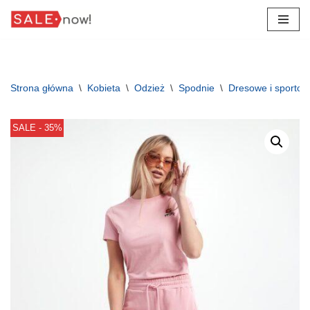
Przejdź
do
treści
Strona główna
\
Kobieta
\
Odzież
\
Spodnie
\
Dresowe i sporto
SALE - 35%