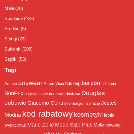
Małe
(26)
Spódnice
(422)
Średnie
(5)
Stringi
(22)
Sukienki
(206)
Szpilki
(55)
Tagi
answear
bialcon
bdsklep
Amfora
Arturo Vicci
biżuteria
Douglas
BonPrix
buty damskie
darmowa dostawa
eobuwie
Giacomo Conti
Jesteś
informacje
inspiracje
kod rabatowy
kosmetyki
Modna
letnia
Marie Zelie
Moda Size Plus
wyprzedaż
Molly
nowości
okazja