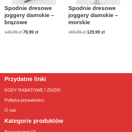
Spodnie dresowe
Spodnie dresowe
joggery damskie –
joggery damskie –
brązowe
morskie
149,99
zł
79,99
zł
169,99
zł
129,99
zł
Przydatne linki
KODY RABATOWE I ZNIŻKI
Polityka prywatności
O nas
Kategorie produktów
Bez kategorii
(2)