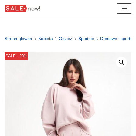
Przejdź
do
treści
Strona główna
\
Kobieta
\
Odzież
\
Spodnie
\
Dresowe i sporto
SALE - 20%