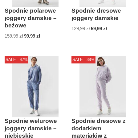
Spodnie polarowe
Spodnie dresowe
joggery damskie –
joggery damskie
beżowe
129,99
zł
59,99
zł
159,99
zł
99,99
zł
SALE - 47%
SALE - 38%
Spodnie welurowe
Spodnie dresowe z
joggery damskie –
dodatkiem
niebieskie
materiałów z