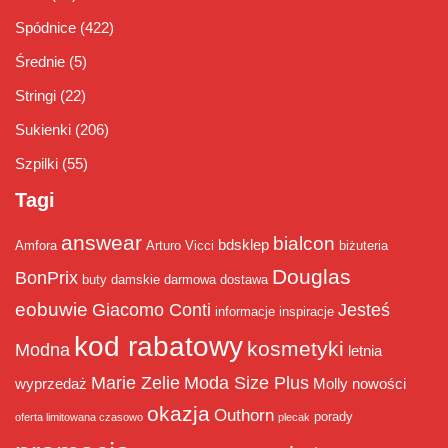
Spódnice
(422)
Średnie
(5)
Stringi
(22)
Sukienki
(206)
Szpilki
(55)
Tagi
answear
bialcon
bdsklep
Amfora
Arturo Vicci
biżuteria
Douglas
BonPrix
buty damskie
darmowa dostawa
eobuwie
Giacomo Conti
Jesteś
informacje
inspiracje
kod rabatowy
kosmetyki
Modna
letnia
Marie Zelie
Moda Size Plus
wyprzedaż
Molly
nowości
okazja
Outhorn
porady
oferta limitowana czasowo
plecak