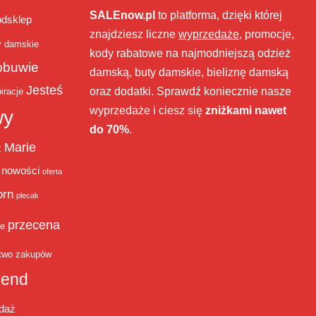
SALEnow.pl
to platforma, dzięki której
bdsklep
znajdziesz liczne
wyprzedaże
, promocje,
y damskie
kody rabatowe na najmodniejszą odzież
obuwie
damską, buty damskie, bieliznę damską
Jesteś
oraz dodatki. Sprawdź koniecznie nasze
iracje
wyprzedaże i ciesz się
zniżkami nawet
wy
do 70%
.
Marie
ż
nowości
oferta
orn
plecak
przecena
je
two zakupów
end
daż