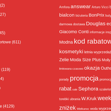
(2)
answear
Amfora
Arturo Vicci
bialcon
(27)
BonPrix
biżuteria
but
Douglas
e
darmowa dostawa
Giacomo Conti
informacje
insp
45)
kod rabato
Modna
ortowe
(611)
kosmetyki
letnia wyprzeda
Zelie
Moda Size Plus
Molly
okazja
Outh
limitowana czasowo
y
(119)
promocja
14)
porady
promoc
rabat
)
Sephora
szaleńs
sale
week
W.Kruk
torebki
ubrania
ie
(4129)
zniżek
wyprze
woda
Wielkanoc