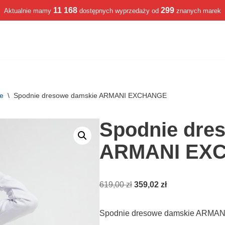
11 168
299
Aktualnie mamy
dostępnych wyprzedaży od
znanych marek
we
\
Spodnie dresowe damskie ARMANI EXCHANGE
Spodnie dre
ARMANI EX
619,00
zł
359,02
zł
Spodnie dresowe damskie ARMA