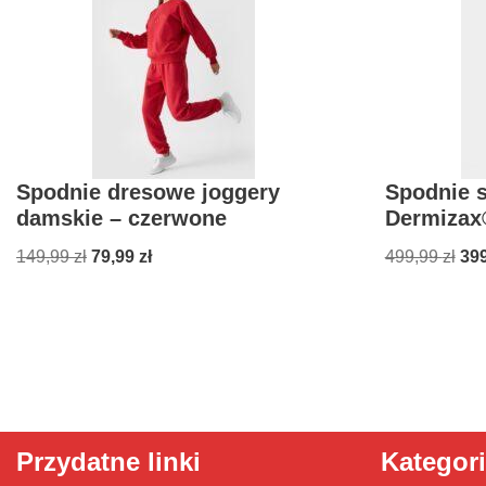
Spodnie dresowe joggery
Spodnie 
damskie – czerwone
Dermizax
149,99
zł
79,99
zł
499,99
zł
39
Przydatne linki
Kategor