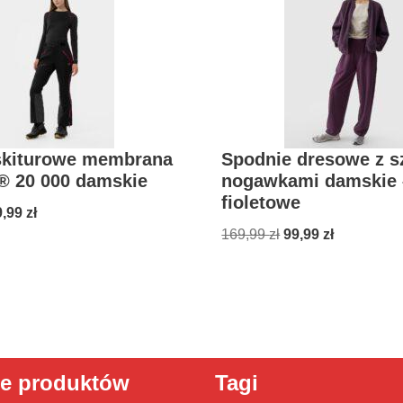
skiturowe membrana
Spodnie dresowe z s
® 20 000 damskie
nogawkami damskie 
fioletowe
9,99
zł
169,99
zł
99,99
zł
ie produktów
Tagi