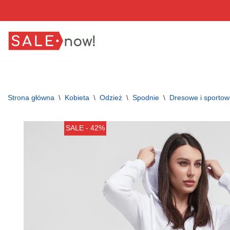
Przejdź
do
treści
Strona główna
\
Kobieta
\
Odzież
\
Spodnie
\
Dresowe i sporto
SALE - 42%