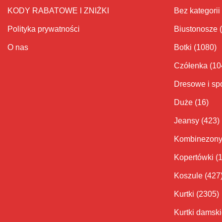
KODY RABATOWE I ZNIŻKI
Bez kategorii
Polityka prywatności
Biustonosze
O nas
Botki
(1080)
Czółenka
(10
Dresowe i sp
Duże
(16)
Jeansy
(423)
Kombinezon
Kopertówki
(
Koszule
(427
Kurtki
(2305)
Kurtki damsk